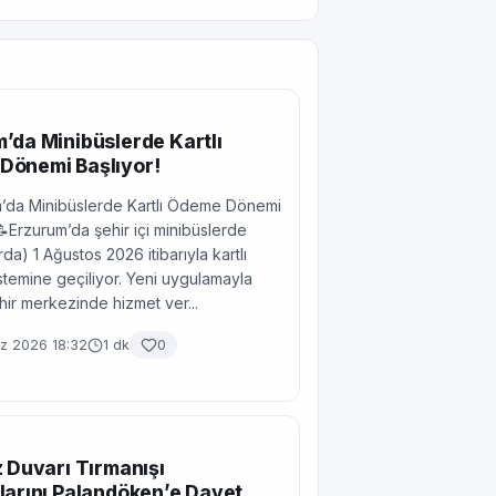
’da Minibüslerde Kartlı
Dönemi Başlıyor!
’da Minibüslerde Kartlı Ödeme Dönemi
📝Erzurum’da şehir içi minibüslerde
da) 1 Ağustos 2026 itibarıyla kartlı
temine geçiliyor. Yeni uygulamayla
ehir merkezinde hizmet ver...
 2026 18:32
1 dk
0
z Duvarı Tırmanışı
larını Palandöken’e Davet