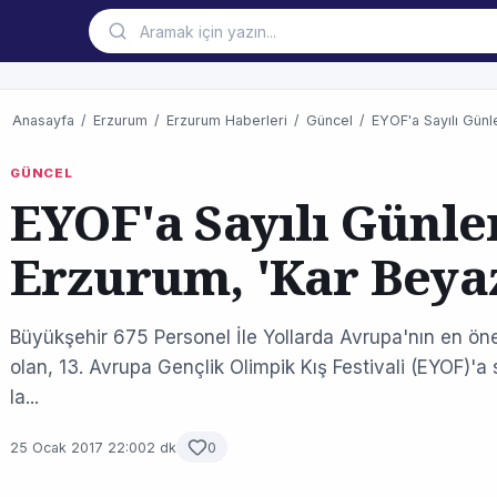
Anasayfa
/
Erzurum
/
Erzurum Haberleri
/
Güncel
/
EYOF'a Sayılı Günl
GÜNCEL
EYOF'a Sayılı Günle
Erzurum, 'Kar Beya
Büyükşehir 675 Personel İle Yollarda Avrupa'nın en öneml
olan, 13. Avrupa Gençlik Olimpik Kış Festivali (EYOF)'a 
la...
25 Ocak 2017 22:00
2 dk
0