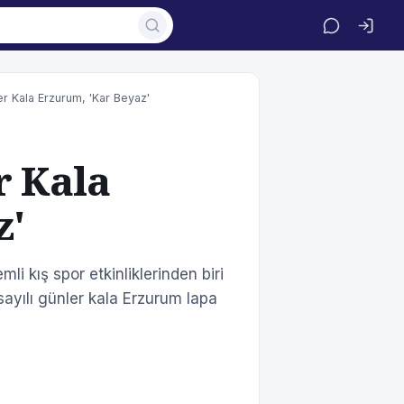
er Kala Erzurum, 'Kar Beyaz'
r Kala
z'
i kış spor etkinliklerinden biri
sayılı günler kala Erzurum lapa