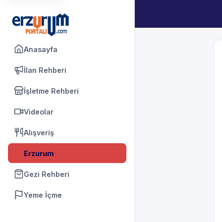
Anasayfa
İlan Rehberi
İşletme Rehberi
Videolar
Alışveriş
Erzurum
Gezi Rehberi
Yeme İçme