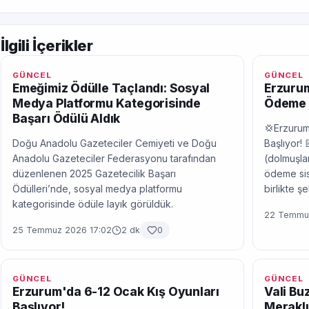
İlgili İçerikler
GÜNCEL
GÜNCEL
Emeğimiz Ödülle Taçlandı: Sosyal
Erzurum
Medya Platformu Kategorisinde
Ödeme 
Başarı Ödülü Aldık
💢Erzurum
Doğu Anadolu Gazeteciler Cemiyeti ve Doğu
Başlıyor! 
Anadolu Gazeteciler Federasyonu tarafından
(dolmuşlar
düzenlenen 2025 Gazetecilik Başarı
ödeme sis
Ödülleri’nde, sosyal medya platformu
birlikte ş
kategorisinde ödüle layık görüldük.
22 Temmuz
25 Temmuz 2026 17:02
2 dk
0
GÜNCEL
GÜNCEL
Erzurum'da 6-12 Ocak Kış Oyunları
Vali Bu
Başlıyor!
Meraklı