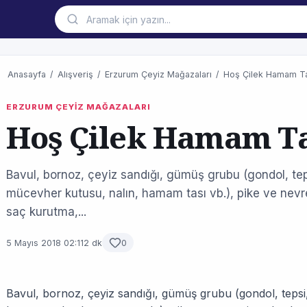
Anasayfa
/
Alışveriş
/
Erzurum Çeyiz Mağazaları
/
Hoş Çilek Hamam Ta
ERZURUM ÇEYİZ MAĞAZALARI
Hoş Çilek Hamam Ta
Bavul, bornoz, çeyiz sandığı, gümüş grubu (gondol, tep
mücevher kutusu, nalın, hamam tası vb.), pike ve nevre
saç kurutma,...
5 Mayıs 2018 02:11
2 dk
0
Bavul, bornoz, çeyiz sandığı, gümüş grubu (gondol, teps