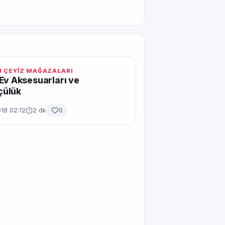
 ÇEYİZ MAĞAZALARI
Ev Aksesuarları ve
ülük
18 02:12
2 dk
0