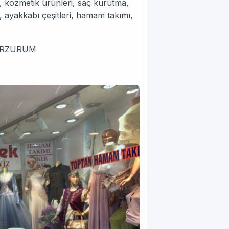
ı, kozmetik ürünleri, saç kurutma,
i, ayakkabı çeşitleri, hamam takımı,
e/ERZURUM