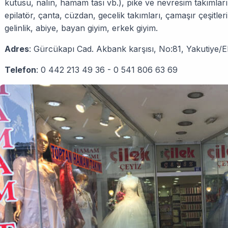
kutusu, nalın, hamam tası vb.), pike ve nevresim takımlar
epilatör, çanta, cüzdan, gecelik takımları, çamaşır çeşitler
gelinlik, abiye, bayan giyim, erkek giyim.
Adres
: Gürcükapı Cad. Akbank karşısı, No:81, Yakutiy
Telefon
: 0 442 213 49 36 - 0 541 806 63 69