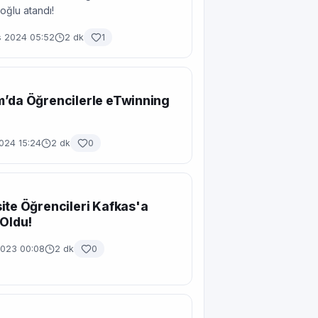
oğlu atandı!
s 2024 05:52
2 dk
1
’da Öğrencilerle eTwinning
!
024 15:24
2 dk
0
ite Öğrencileri Kafkas'a
 Oldu!
2023 00:08
2 dk
0