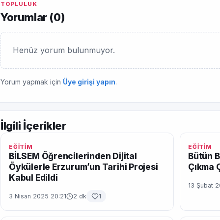
TOPLULUK
Yorumlar (
0
)
Henüz yorum bulunmuyor.
Yorum yapmak için
Üye girişi yapın
.
İlgili İçerikler
EĞİTİM
EĞİTİM
BİLSEM Öğrencilerinden Dijital
Bütün 
Öykülerle Erzurum’un Tarihi Projesi
Çıkma Ç
Kabul Edildi
13 Şubat 
3 Nisan 2025 20:21
2 dk
1