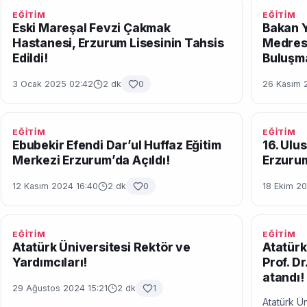
EĞİTİM
EĞİTİM
Eski Mareşal Fevzi Çakmak
Bakan Y
Hastanesi, Erzurum Lisesinin Tahsis
Medres
Edildi!
Buluşm
3 Ocak 2025 02:42
2 dk
0
26 Kasım 
EĞİTİM
EĞİTİM
Ebubekir Efendi Dar’ul Huffaz Eğitim
16. Ulu
Merkezi Erzurum’da Açıldı!
Erzuru
12 Kasım 2024 16:40
2 dk
0
18 Ekim 2
EĞİTİM
EĞİTİM
Atatürk Üniversitesi Rektör ve
Atatürk
Yardımcıları!
Prof. D
atandı!
29 Ağustos 2024 15:21
2 dk
1
Atatürk Ü