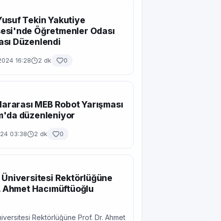
usuf Tekin Yakutiye
esi'nde Öğretmenler Odası
ası Düzenlendi
2024 16:28
2 dk
0
slararası MEB Robot Yarışması
m'da düzenleniyor
024 03:38
2 dk
0
 Üniversitesi Rektörlüğüne
r. Ahmet Hacımüftüoğlu
niversitesi Rektörlüğüne Prof. Dr. Ahmet