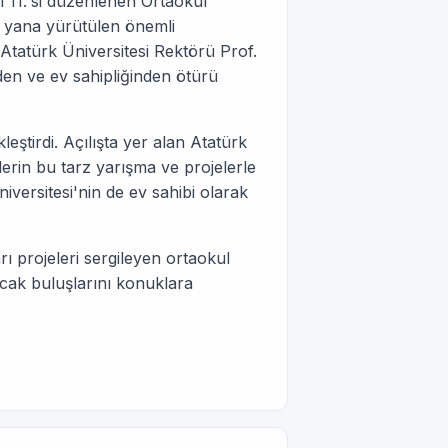
yıl 11.'si düzenlenen Ortaokul
u yana yürütülen önemli
Atatürk Üniversitesi Rektörü Prof.
den ve ev sahipliğinden ötürü
leştirdi. Açılışta yer alan Atatürk
lerin bu tarz yarışma ve projelerle
iversitesi'nin de ev sahibi olarak
rı projeleri sergileyen ortaokul
acak buluşlarını konuklara