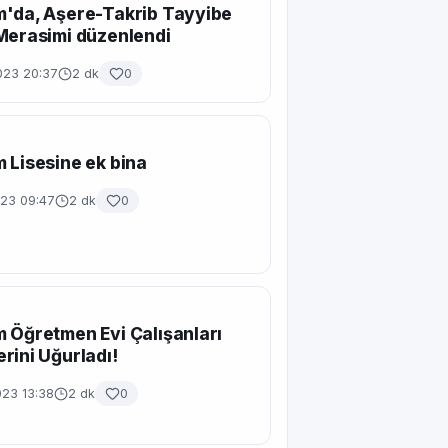
m'da, Aşere-Takrib Tayyibe
Merasimi düzenlendi
023 20:37
2 dk
0
 Lisesine ek bina
023 09:47
2 dk
0
 Öğretmen Evi Çalışanları
rini Uğurladı!
023 13:38
2 dk
0