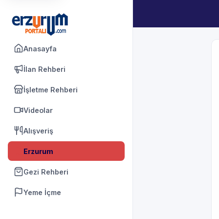
Anasayfa
İlan Rehberi
İşletme Rehberi
Videolar
Alışveriş
Erzurum
Gezi Rehberi
Yeme İçme