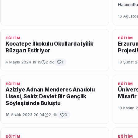
Hacımüftü
16 Ağusto
EĞİTİM
EĞİTİM
Kocatepe İlkokulu Okullarda İyilik
Erzurum
Rüzgarı Estiriyor
Projesi
4 Mayıs 2024 19:15
2 dk
1
18 Şubat 2
EĞİTİM
EĞİTİM
Aziziye Adnan Menderes Anadolu
Ünivers
Lisesi, Sekiz Devlet Bir Gençlik
Misafir
Söyleşisinde Buluştu
10 Kasım 
18 Aralık 2023 20:04
2 dk
0
EĞİTİM
EĞİTİM