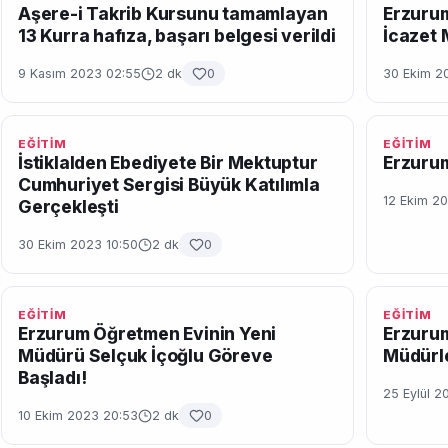
Aşere-i Takrib Kursunu tamamlayan
Erzuru
13 Kurra hafıza, başarı belgesi verildi
İcazet 
9 Kasım 2023 02:55
2 dk
0
30 Ekim 2
EĞİTİM
EĞİTİM
İstiklalden Ebediyete Bir Mektuptur
Erzurum
Cumhuriyet Sergisi Büyük Katılımla
12 Ekim 2
Gerçekleşti
30 Ekim 2023 10:50
2 dk
0
EĞİTİM
EĞİTİM
Erzurum Öğretmen Evinin Yeni
Erzurum
Müdürü Selçuk İçoğlu Göreve
Müdürle
Başladı!
25 Eylül 2
10 Ekim 2023 20:53
2 dk
0