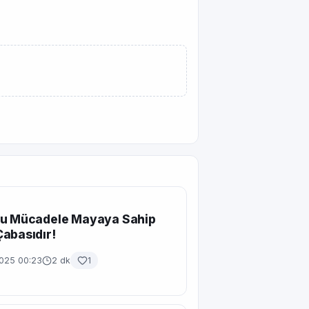
Bu Mücadele Mayaya Sahip
abasıdır!
2025 00:23
2 dk
1