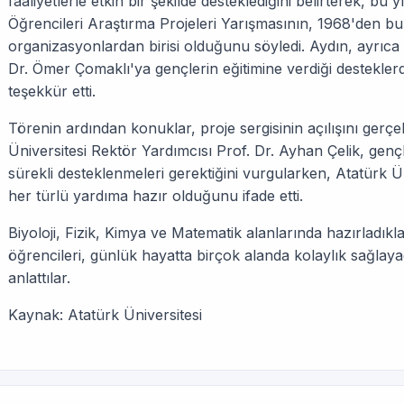
faaliyetlerle etkin bir şekilde desteklediğini belirterek, bu 
Öğrencileri Araştırma Projeleri Yarışmasının, 1968'den b
organizasyonlardan birisi olduğunu söyledi. Aydın, ayrıca 
Dr. Ömer Çomaklı'ya gençlerin eğitimine verdiği destekler
teşekkür etti.
Törenin ardından konuklar, proje sergisinin açılışını gerçek
Üniversitesi Rektör Yardımcısı Prof. Dr. Ayhan Çelik, genç
sürekli desteklenmeleri gerektiğini vurgularken, Atatürk Ün
her türlü yardıma hazır olduğunu ifade etti.
Biyoloji, Fizik, Kimya ve Matematik alanlarında hazırladıkla
öğrencileri, günlük hayatta birçok alanda kolaylık sağlay
anlattılar.
Kaynak: Atatürk Üniversitesi