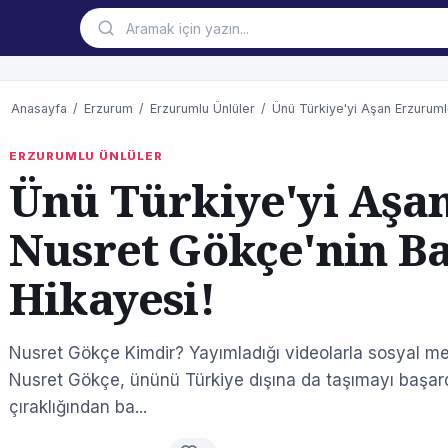
Anasayfa
/
Erzurum
/
Erzurumlu Ünlüler
/
Ünü Türkiye'yi Aşan Erzuruml
ERZURUMLU ÜNLÜLER
Ünü Türkiye'yi Aşa
Nusret Gökçe'nin Ba
Hikayesi!
Nusret Gökçe Kimdir? Yayımladığı videolarla sosyal m
Nusret Gökçe, ününü Türkiye dışına da taşımayı başar
çıraklığından ba...