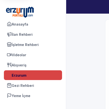
Anasayfa
İlan Rehberi
İşletme Rehberi
Videolar
Alışveriş
Erzurum
Gezi Rehberi
Yeme İçme