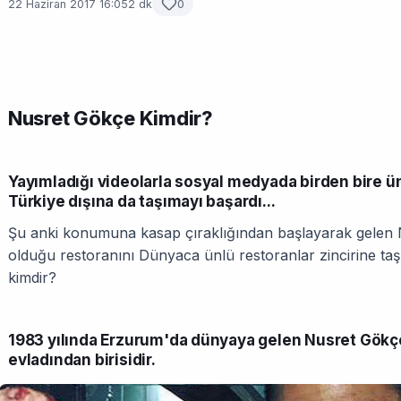
22 Haziran 2017 16:05
2 dk
0
Nusret Gökçe Kimdir?
Yayımladığı videolarla sosyal medyada birden bire 
Türkiye dışına da taşımayı başardı...
Şu anki konumuna kasap çıraklığından başlayarak gelen 
olduğu restoranını Dünyaca ünlü restoranlar zincirine ta
kimdir?
1983 yılında Erzurum'da dünyaya gelen Nusret Gökçe
evladından birisidir.