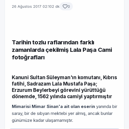
26 Ağustos 2017 02:10
2 dk
0
Tarihin tozlu raflarından farklı
zamanlarda çekilmiş Lala Paşa Cami
fotoğrafları
Kanuni Sultan Süley­man'ın komutanı, Kıbrıs
fatihi, Sadrazam Lala Mustafa Paşa;
Erzurum Beylerbeyi görevini yürüttüğü
dönemde, 1562 yılında camiyi yaptırmıştır
Mimarisi Mimar Sinan'a ait olan eserin
yanında bir
saray, bir de sıbyan mektebi yer almış, an­cak bunlar
günümüze kadar ulaşamamıştır.