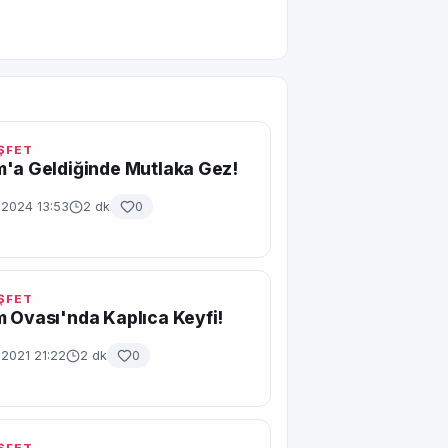
EŞFET
'a Geldiğinde Mutlaka Gez!
 2024 13:53
2 dk
0
EŞFET
 Ovası'nda Kaplıca Keyfi!
 2021 21:22
2 dk
0