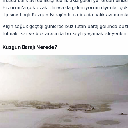
Buzda balık avı denildiğinde ilk akla gelen yerlerden birisi
Erzurum'a çok uzak olmasa da gidemiyorum diyenler çok
ilçesine bağlı Kuzgun Barajı'nda da buzda balık avı mümk
Kışın soğuk geçtiği günlerde buz tutan baraj gölünde buzla
tutmak, kar ve buz arasında bu keyfi yaşamak isteyenleri 
Kuzgun Barajı Nerede?