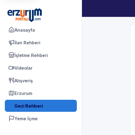
Anasayfa
İlan Rehberi
İşletme Rehberi
Videolar
Alışveriş
Erzurum
Gezi Rehberi
Yeme İçme