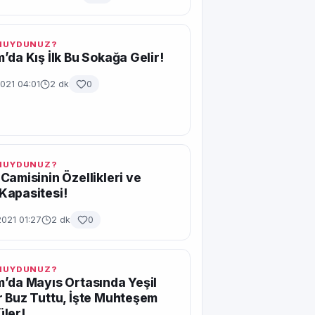
 MUYDUNUZ?
’da Kış İlk Bu Sokağa Gelir!
021 04:01
2 dk
0
 MUYDUNUZ?
Camisinin Özellikleri ve
Kapasitesi!
2021 01:27
2 dk
0
 MUYDUNUZ?
’da Mayıs Ortasında Yeşil
 Buz Tuttu, İşte Muhteşem
ler!