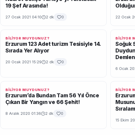
19 Şef Arasında!
Olduğu
27 Ocak 2021 04:10
2 dk
0
22 Ocak 2
BİLİYOR MUYDUNUZ?
BİLİYOR
Erzurum 123 Adet turizm Tesisiyle 14.
Soğuk S
Sırada Yer Alıyor
Duydun
Demlen
20 Ocak 2021 15:29
2 dk
0
6 Ocak 20
BİLİYOR MUYDUNUZ?
BİLİYOR
Erzurum’da Bundan Tam 56 Yıl Önce
Erzuru
Çıkan Bir Yangın ve 66 Şehit!
Musunuz
Sıralam
8 Aralık 2020 01:36
2 dk
0
15 Ekim 20