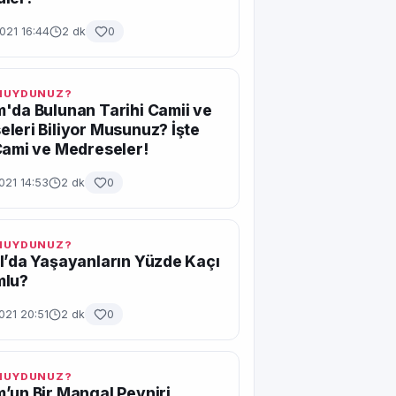
021 16:44
2 dk
0
 MUYDUNUZ?
'da Bulunan Tarihi Camii ve
leri Biliyor Musunuz? İşte
Cami ve Medreseler!
021 14:53
2 dk
0
 MUYDUNUZ?
l’da Yaşayanların Yüzde Kaçı
mlu?
021 20:51
2 dk
0
 MUYDUNUZ?
’un Bir Mangal Peyniri