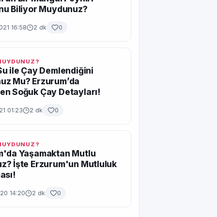
nu Biliyor Muydunuz?
021 16:58
2 dk
0
 MUYDUNUZ?
u ile Çay Demlendiğini
uz Mu? Erzurum’da
en Soğuk Çay Detayları!
21 01:23
2 dk
0
 MUYDUNUZ?
m'da Yaşamaktan Mutlu
? İşte Erzurum'un Mutluluk
ası!
20 14:20
2 dk
0