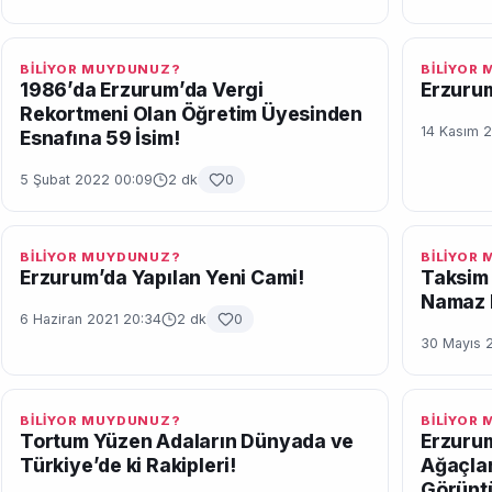
BİLİYOR MUYDUNUZ?
BİLİYOR
1986’da Erzurum’da Vergi
Erzurum
Rekortmeni Olan Öğretim Üyesinden
14 Kasım 2
Esnafına 59 İsim!
5 Şubat 2022 00:09
2 dk
0
BİLİYOR MUYDUNUZ?
BİLİYOR
Erzurum’da Yapılan Yeni Cami!
Taksim 
Namaz 
6 Haziran 2021 20:34
2 dk
0
30 Mayıs 
BİLİYOR MUYDUNUZ?
BİLİYOR
Tortum Yüzen Adaların Dünyada ve
Erzurum
Türkiye’de ki Rakipleri!
Ağaçlar
Görüntü