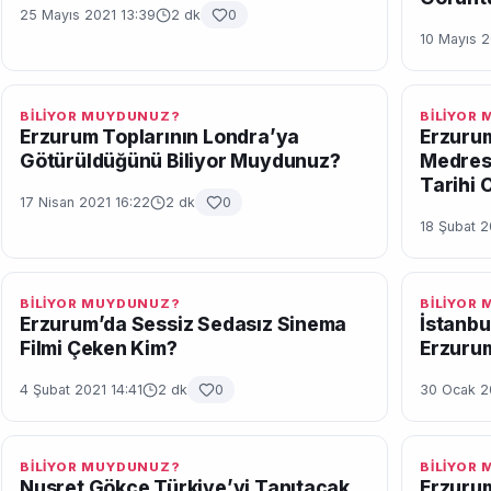
25 Mayıs 2021 13:39
2 dk
0
10 Mayıs 2
BİLİYOR MUYDUNUZ?
BİLİYOR
Erzurum Toplarının Londra’ya
Erzurum
Götürüldüğünü Biliyor Muydunuz?
Medrese
Tarihi 
17 Nisan 2021 16:22
2 dk
0
18 Şubat 2
BİLİYOR MUYDUNUZ?
BİLİYOR
Erzurum’da Sessiz Sedasız Sinema
İstanbu
Filmi Çeken Kim?
Erzuru
4 Şubat 2021 14:41
2 dk
0
30 Ocak 2
BİLİYOR MUYDUNUZ?
BİLİYOR
Nusret Gökçe Türkiye’yi Tanıtacak
Erzurum