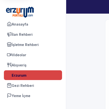
Anasayfa
İlan Rehberi
İşletme Rehberi
Videolar
Alışveriş
Erzurum
Gezi Rehberi
Yeme İçme