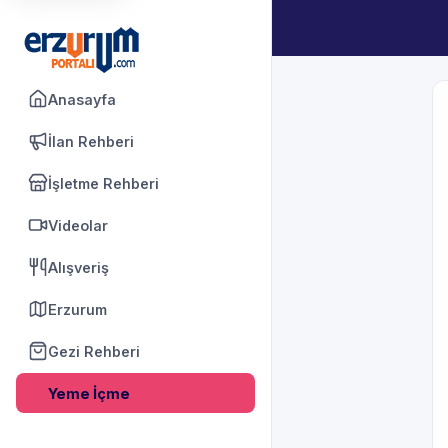
Anasayfa
İlan Rehberi
İşletme Rehberi
Videolar
Alışveriş
Erzurum
Gezi Rehberi
Yeme İçme