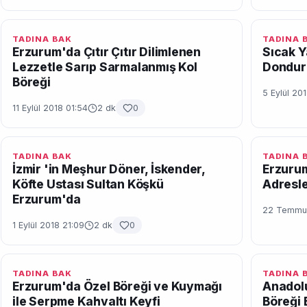
TADINA BAK
TADINA 
Erzurum'da Çıtır Çıtır Dilimlenen
Sıcak Y
Lezzetle Sarıp Sarmalanmış Kol
Dondur
Böreği
5 Eylül 20
11 Eylül 2018 01:54
2 dk
0
TADINA BAK
TADINA 
İzmir 'in Meşhur Döner, İskender,
Erzurum
Köfte Ustası Sultan Köşkü
Adresle
Erzurum'da
22 Temmuz
1 Eylül 2018 21:09
2 dk
0
TADINA BAK
TADINA 
Erzurum'da Özel Böreği ve Kuymağı
Anadolu
ile Serpme Kahvaltı Keyfi
Böreği 