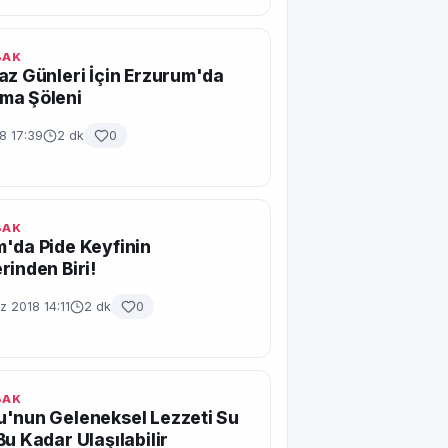
BAK
az Günleri İçin Erzurum'da
ma Şöleni
18 17:39
2 dk
0
BAK
'da Pide Keyfinin
rinden Biri!
 2018 14:11
2 dk
0
BAK
'nun Geleneksel Lezzeti Su
Bu Kadar Ulaşılabilir