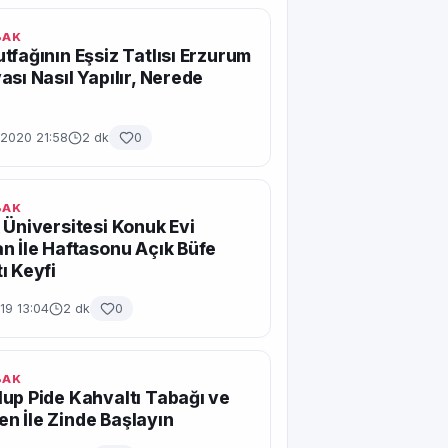
BAK
tfağının Eşsiz Tatlısı Erzurum
ası Nasıl Yapılır, Nerede
2020 21:58
2 dk
0
BAK
 Üniversitesi Konuk Evi
n İle Haftasonu Açık Büfe
ı Keyfi
19 13:04
2 dk
0
BAK
up Pide Kahvaltı Tabağı ve
 İle Zinde Başlayın