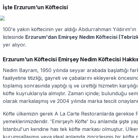
İşte Erzurum'un Köftecisi
100'e yakın köftecinin yer aldığı Abdurrahman Yıldırım'ın h
listesinde
Erzurum'dan Emirşey Nedim Köftecisi (Tebrizk
yer alıyor.
Erzurum'un Köftecisi Emirşey Nedim Köftecisi Hakk
Nedim Bayram, 1950 yılında seyyar arabada başlattığı fark
faaliyetine titizliği, gayreti ve çabalarını ekleyerek önces
toplamış sonrasında yaptığı iş ve ürettiği hizmetin karşıl
köfte kuyruklarıyla almıştır. Zaman içinde; bulunduğu semt
olarak markalaşmış ve 2004 yılında marka tescili onaylanm
Köfte ülkemizin gerek A La Carte Restoranlarda gerekse 
yemeklerimizdendir. 'Emirşeyh Köfte' bu anlamda şişte yapıla
İstanbul'un kendine has tek köfte markası olmuştur. Ülke
kurumsallaşmış veya ideal anlamda zincirleşmiş bir köfte 