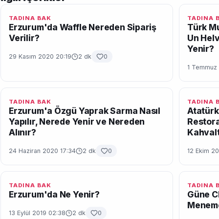
TADINA BAK
TADINA 
Erzurum'da Waffle Nereden Sipariş
Türk Mu
Verilir?
Un Helv
Yenir?
29 Kasım 2020 20:19
2 dk
0
1 Temmuz 
TADINA BAK
TADINA 
Erzurum'a Özgü Yaprak Sarma Nasıl
Atatürk
Yapılır, Nerede Yenir ve Nereden
Restora
Alınır?
Kahvalt
24 Haziran 2020 17:34
2 dk
0
12 Ekim 20
TADINA BAK
TADINA 
Erzurum'da Ne Yenir?
Güne Cl
Menemen
13 Eylül 2019 02:38
2 dk
0