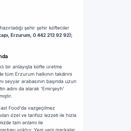
azırladığı şehir şehir köfteciler
apı, Erzurum, 0 442 213 92 92);
ında
lı bir anlayışta köfte üretme
inde tüm Erzurum halkının takdirini
ığını seyyar arabasının başında uzun
in adını da alarak 'Emirşeyh'
ıştır.
Fast Food'da vazgeçilmez
n özel ve tarifsiz lezzeti ile hızla
mizde tam anlamı ile
markası yoktur. Yeni yeni markalar