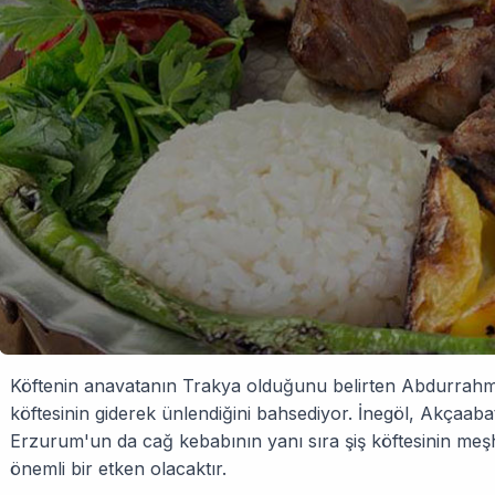
Köftenin anavatanın Trakya olduğunu belirten Abdurrahma
köftesinin giderek ünlendiğini bahsediyor. İnegöl, Akçaabat gi
Erzurum'un da cağ kebabının yanı sıra şiş köftesinin meşh
önemli bir etken olacaktır.