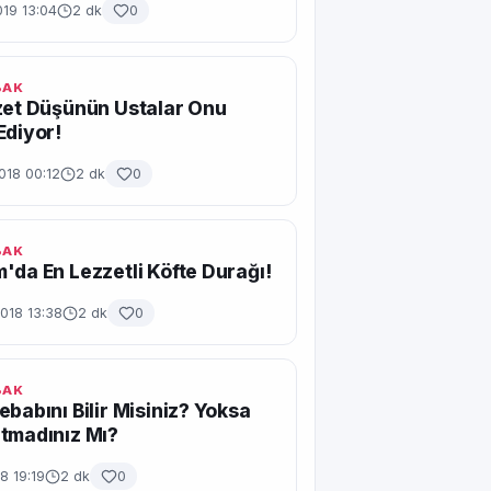
19 13:04
2 dk
0
BAK
zet Düşünün Ustalar Onu
Ediyor!
2018 00:12
2 dk
0
BAK
'da En Lezzetli Köfte Durağı!
018 13:38
2 dk
0
BAK
ebabını Bilir Misiniz? Yoksa
tmadınız Mı?
8 19:19
2 dk
0