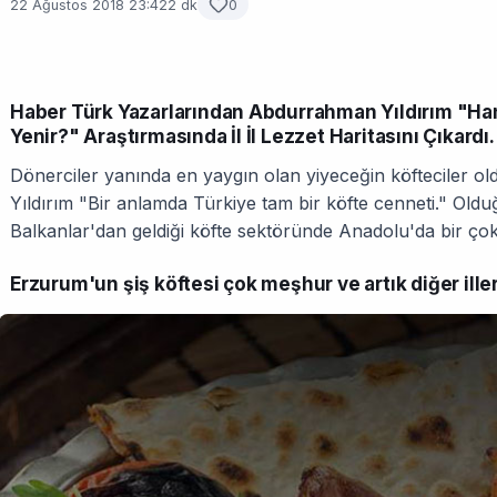
22 Ağustos 2018 23:42
2 dk
0
Haber Türk Yazarlarından Abdurrahman Yıldırım "Ha
Yenir?" Araştırmasında İl İl Lezzet Haritasını Çıkardı.
Dönerciler yanında en yaygın olan yiyeceğin köfteciler 
Yıldırım "Bir anlamda Türkiye tam bir köfte cenneti." Olduğ
Balkanlar'dan geldiği köfte sektöründe Anadolu'da bir çok
Erzurum'un şiş köftesi çok meşhur ve artık diğer ill