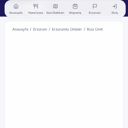
Anasayfa
Yeme İçme
Gezi Rehberi
Alışveriş
Erzurum
Giriş
Anasayfa
/
Erzurum
/
Erzurumlu Ünlüler
/
Rıza Ümit