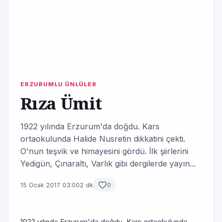
ERZURUMLU ÜNLÜLER
Rıza Ümit
1922 yılında Erzurum'da doğdu. Kars
ortaokulunda Halide Nusretin dikkatini çekti.
O'nun teşvik ve himayesini gördü. İlk şiirlerini
Yedigün, Çınaraltı, Varlık gibi dergilerde yayın...
15 Ocak 2017 03:00
2 dk
0
1922 yılında Erzurum'da doğdu. Kars ortaokulunda