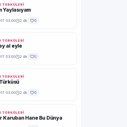
 TÜRKÜLERİ
m Yaylasıyam
017 03:00
2 dk
0
 TÜRKÜLERİ
gey al eyle
017 03:00
2 dk
0
 TÜRKÜLERİ
Türküsü
017 03:00
2 dk
0
 TÜRKÜLERİ
ir Karuban Hane Bu Dünya