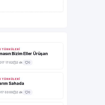
 TÜRKÜLERİ
asın Bizim Eller Ürüşan
017 17:02
2 dk
0
 TÜRKÜLERİ
arım Sahada
017 03:00
2 dk
0