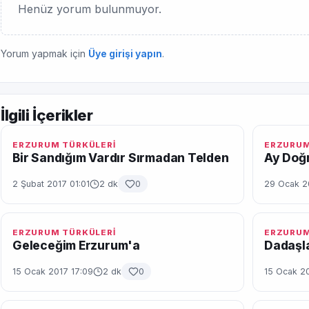
Henüz yorum bulunmuyor.
Yorum yapmak için
Üye girişi yapın
.
İlgili İçerikler
ERZURUM TÜRKÜLERİ
ERZURUM
Bir Sandığım Vardır Sırmadan Telden
Ay Doğm
2 Şubat 2017 01:01
2 dk
0
29 Ocak 2
ERZURUM TÜRKÜLERİ
ERZURUM
Geleceğim Erzurum'a
Dadaşl
15 Ocak 2017 17:09
2 dk
0
15 Ocak 2