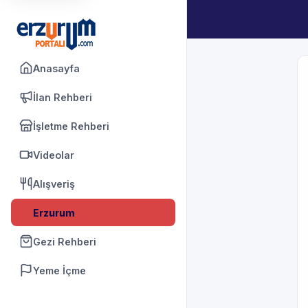
Anasayfa
İlan Rehberi
İşletme Rehberi
Videolar
Alışveriş
Erzurum
Gezi Rehberi
Yeme İçme