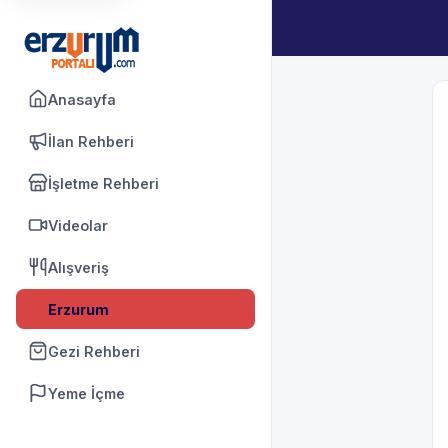
Anasayfa
İlan Rehberi
İşletme Rehberi
Videolar
Alışveriş
Erzurum
Gezi Rehberi
Yeme İçme