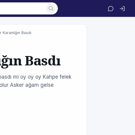
r Karanlığın Basdı
ığın Basdı
n basdı mi oy oy oy Kahpe felek
ne olur Asker ağam gelse