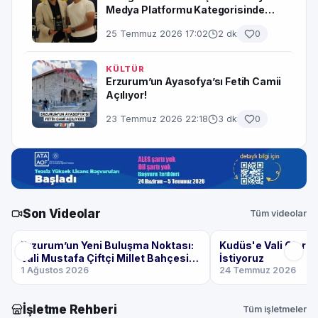
Medya Platformu Kategorisinde
Başarı Ödülü Aldık
25 Temmuz 2026 17:02
2 dk
0
KÜLTÜR
Erzurum’un Ayasofya’sı Fetih Camii
Açılıyor!
23 Temmuz 2026 22:18
3 dk
0
Son Videolar
Tüm videolar
1:59
Erzurum’un Yeni Buluşma Noktası:
Kudüs'e Vali Olara
Vali Mustafa Çiftçi Millet Bahçesi
İstiyoruz
Gezimiz!
1 Ağustos 2026
24 Temmuz 2026
İşletme Rehberi
Tüm işletmeler