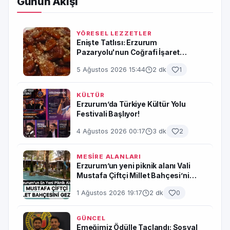
Günün Akışı
YÖRESEL LEZZETLER
Enişte Tatlısı: Erzurum
Pazaryolu'nun Coğrafi İşaret
Yolundaki Asırlık Lezzeti
5 Ağustos 2026 15:44
2 dk
1
KÜLTÜR
Erzurum’da Türkiye Kültür Yolu
Festivali Başlıyor!
4 Ağustos 2026 00:17
3 dk
2
MESİRE ALANLARI
Erzurum’un yeni piknik alanı Vali
Mustafa Çiftçi Millet Bahçesi’ni
gezdik!
1 Ağustos 2026 19:17
2 dk
0
GÜNCEL
Emeğimiz Ödülle Taçlandı: Sosyal