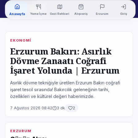
Bu çarşıdan
alışveriş yaptınız
Yeme İçme
Gezi Rehberi
Alışveriş
Erzurum
Giriş
Anasayfa
mı? ☕️ 19.
yüzyıldan
8 Ağustos
8 Ağustos
8 Ağustos
8 Ağustos
günümüze
Erzurum Portalı
Erzurum Portalı
Erzurum’un ticari
Erzurum Portalı Mekan
Erzurum Porta
hayatına tanıklık
EKONOMİ
eden, Habip Baba
Türbe...
Erzurum Bakırı: Asırlık
Dövme Zanaatı Coğrafi
İşaret Yolunda | Erzurum
Asırlık dövme tekniğiyle üretilen Erzurum Bakırı coğrafi
işaret tescil sırasında! Bakırcılık geleneğinin tarihi,
özellikleri ve kültürel değeri haberimizde.
7 Ağustos 2026 08:42
3 dk
2
ERZURUM