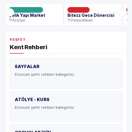
Hırdavat & Yapı
Restoran
K
Çelik Yapı Market
Bitezz Gece Dönercisi
Th
Aziziye
Palandöken
KEŞFET
Kent Rehberi
SAYFALAR
Erzurum şehir rehberi kategorisi.
ATÖLYE - KURS
Erzurum şehir rehberi kategorisi.