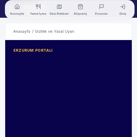
Anasayfa
Yeme İçme
Gezi Rehberi
Alışveriş
Erzurum
Giriş
Anasayfa
/
Gizlilik ve Yasal Uyarı
ERZURUM PORTALI