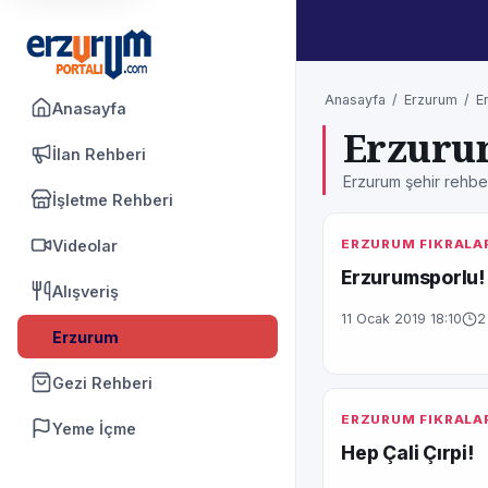
Anasayfa
/
Erzurum
/
E
Anasayfa
Erzurum
İlan Rehberi
Erzurum şehir rehber
İşletme Rehberi
Videolar
ERZURUM FIKRALA
Erzurumsporlu!
Alışveriş
11 Ocak 2019 18:10
2
Erzurum
Gezi Rehberi
ERZURUM FIKRALA
Yeme İçme
Hep Çali Çırpi!