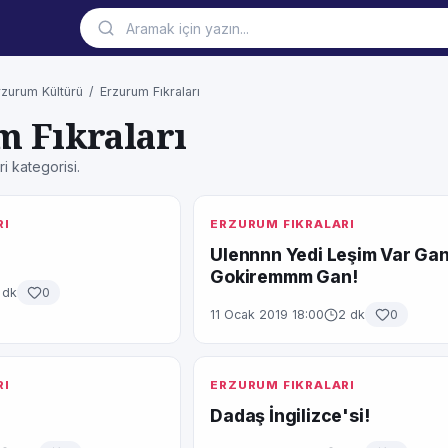
rzurum Kültürü
/
Erzurum Fıkraları
 Fıkraları
i kategorisi.
RI
ERZURUM FIKRALARI
Ulennnn Yedi Leşim Var Ga
Gokiremmm Gan!
 dk
0
11 Ocak 2019 18:00
2 dk
0
RI
ERZURUM FIKRALARI
Dadaş İngilizce'si!