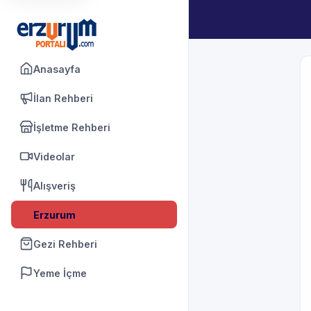
Anasayfa
İlan Rehberi
İşletme Rehberi
Videolar
Alışveriş
Erzurum
Gezi Rehberi
Yeme İçme