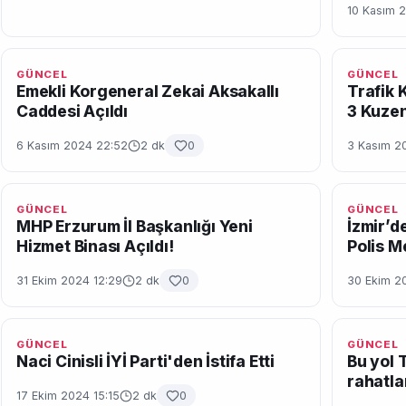
10 Kasım 
GÜNCEL
GÜNCEL
Emekli Korgeneral Zekai Aksakallı
Trafik 
Caddesi Açıldı
3 Kuzen
6 Kasım 2024 22:52
2 dk
0
3 Kasım 2
GÜNCEL
GÜNCEL
MHP Erzurum İl Başkanlığı Yeni
İzmir’de
Hizmet Binası Açıldı!
Polis M
31 Ekim 2024 12:29
2 dk
0
30 Ekim 2
GÜNCEL
GÜNCEL
Naci Cinisli İYİ Parti'den İstifa Etti
Bu yol 
rahatla
17 Ekim 2024 15:15
2 dk
0