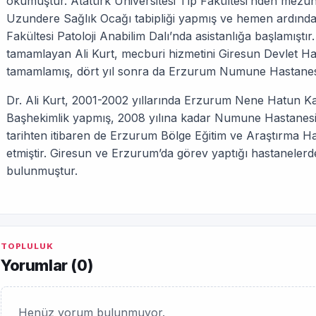
okumuştur. Atatürk Üniversitesi Tıp Fakültesi’nden mezun
Uzundere Sağlık Ocağı tabipliği yapmış ve hemen ardından
Fakültesi Patoloji Anabilim Dalı’nda asistanlığa başlamıştı
tamamlayan Ali Kurt, mecburi hizmetini Giresun Devlet Ha
tamamlamış, dört yıl sonra da Erzurum Numune Hastanesi Pa
Dr. Ali Kurt, 2001-2002 yıllarında Erzurum Nene Hatun 
Başhekimlik yapmış, 2008 yılına kadar Numune Hastanesi
tarihten itibaren de Erzurum Bölge Eğitim ve Araştırma H
etmiştir. Giresun ve Erzurum’da görev yaptığı hastanelerde 
bulunmuştur.
TOPLULUK
Yorumlar (
0
)
Henüz yorum bulunmuyor.