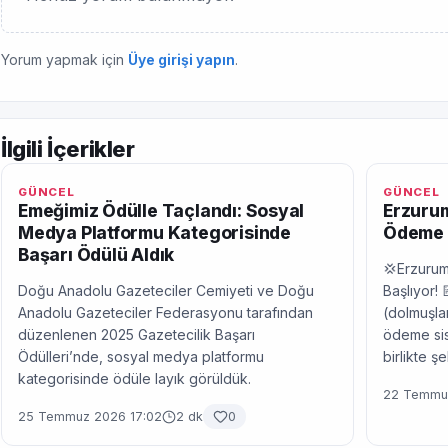
Yorum yapmak için
Üye girişi yapın
.
İlgili İçerikler
GÜNCEL
GÜNCEL
Emeğimiz Ödülle Taçlandı: Sosyal
Erzurum
Medya Platformu Kategorisinde
Ödeme 
Başarı Ödülü Aldık
💢Erzurum
Doğu Anadolu Gazeteciler Cemiyeti ve Doğu
Başlıyor! 
Anadolu Gazeteciler Federasyonu tarafından
(dolmuşlar
düzenlenen 2025 Gazetecilik Başarı
ödeme sis
Ödülleri’nde, sosyal medya platformu
birlikte ş
kategorisinde ödüle layık görüldük.
22 Temmuz
25 Temmuz 2026 17:02
2 dk
0