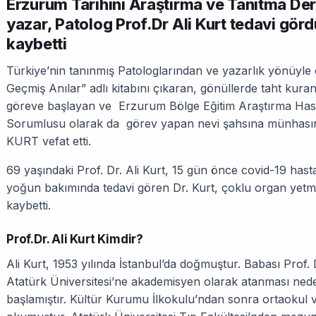
Erzurum Tarihini Araştırma ve Tanıtma Der
yazar, Patolog Prof.Dr Ali Kurt tedavi gör
kaybetti
Türkiye’nin tanınmış Patologlarından ve yazarlık yönüyl
Geçmiş Anılar” adlı kitabını çıkaran, gönüllerde taht k
göreve başlayan ve Erzurum Bölge Eğitim Araştırma Hast
Sorumlusu olarak da görev yapan nevi şahsına münhasır 
KURT vefat etti.
69 yaşındaki Prof. Dr. Ali Kurt, 15 gün önce covid-19 hast
yoğun bakımında tedavi gören Dr. Kurt, çoklu organ yetme
kaybetti.
Prof.Dr. Ali Kurt Kimdir?
Ali Kurt, 1953 yılında İstanbul’da doğmuştur. Babası Prof
Atatürk Üniversitesi’ne akademisyen olarak atanması nede
başlamıştır. Kültür Kurumu İlkokulu’ndan sonra ortaokul v