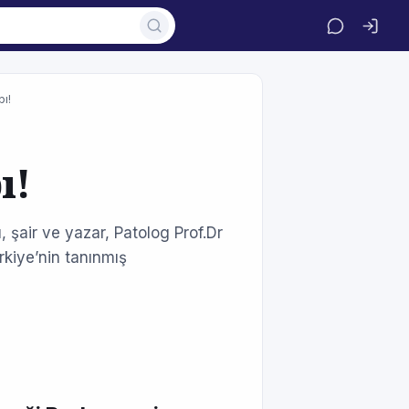
bı!
ı!
 şair ve yazar, Patolog Prof.Dr
rkiye’nin tanınmış