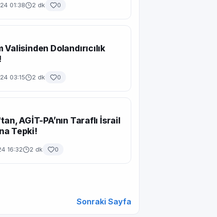
24 01:38
2 dk
0
 Valisinden Dolandırıcılık
!
24 03:15
2 dk
0
tan, AGİT-PA’nın Taraflı İsrail
na Tepki!
24 16:32
2 dk
0
Sonraki Sayfa