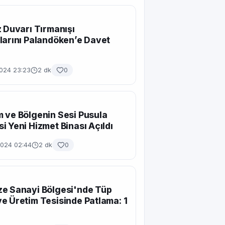
z Duvarı Tırmanışı
larını Palandöken’e Davet
2024 23:23
2 dk
0
 ve Bölgenin Sesi Pusula
i Yeni Hizmet Binası Açıldı
2024 02:44
2 dk
0
e Sanayi Bölgesi'nde Tüp
e Üretim Tesisinde Patlama: 1