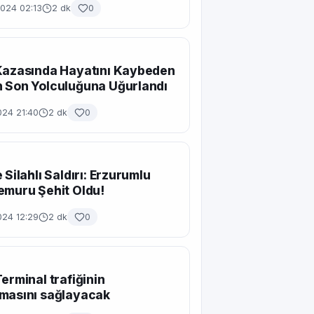
2024 02:13
2 dk
0
Kazasında Hayatını Kaybeden
 Son Yolculuğuna Uğurlandı
024 21:40
2 dk
0
 Silahlı Saldırı: Erzurumlu
emuru Şehit Oldu!
024 12:29
2 dk
0
Terminal trafiğinin
masını sağlayacak