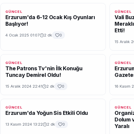
GÜNCEL
GÜNCEL
Erzurum'da 6-12 Ocak Kış Oyunları
Vali Bu
Başlıyor!
Meraklı
Etti!
4 Ocak 2025 01:07
2 dk
0
15 Aralık 
GÜNCEL
GÜNCEL
The Patrons Tv'nin İlk Konuğu
Erzurum
Tuncay Demirel Oldu!
Gazetes
15 Aralık 2024 22:41
2 dk
0
16 Kasım 
GÜNCEL
GÜNCEL
Erzurum'da Yoğun Sis Etkili Oldu
Organiz
Dolum v
13 Kasım 2024 13:22
2 dk
0
Yaralı