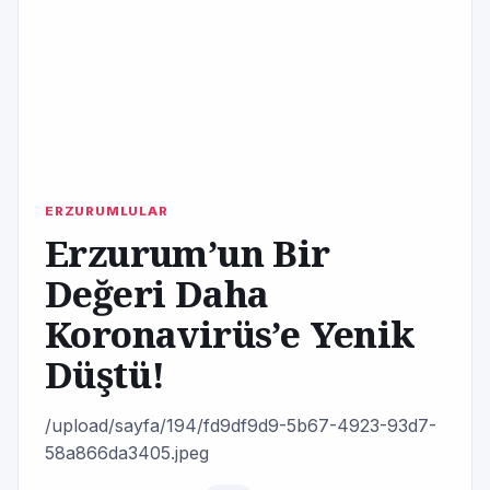
ERZURUMLULAR
Erzurum’un Bir
Değeri Daha
Koronavirüs’e Yenik
Düştü!
/upload/sayfa/194/fd9df9d9-5b67-4923-93d7-
58a866da3405.jpeg