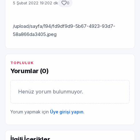
5 Şubat 2022 19:20
2 dk
0
/upload/sayfa/194/fd9df9d9-5b67-4923-93d7-
58a866da3405.jpeg
TOPLULUK
Yorumlar (
0
)
Henüz yorum bulunmuyor.
Yorum yapmak için
Üye girişi yapın
.
İlgili İçerikler