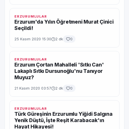
ERZURUMLULAR
Erzurum'da Yılın Öğretmeni Murat Çinici
Seçildi!
25 Kasım 2020 15:30
2 dk
0
ERZURUMLULAR
Erzurum Çortan Mahalleli 'Sıtkı Can'
Lakaplı Sıtkı Dursunoğlu'nu Tanıyor
Muyuz?
21 Kasım 2020 03:57
2 dk
0
ERZURUMLULAR
Türk Güreşinin Erzurumlu Yiğidi Salgına
Yenik Düştü, İşte Reşit Karabacak'ın
Hayat Hikayesi!