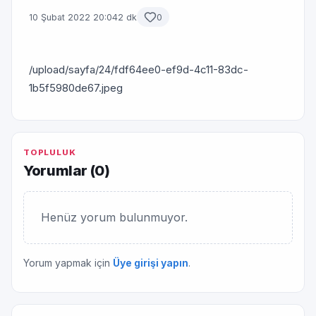
10 Şubat 2022 20:04
2 dk
0
/upload/sayfa/24/fdf64ee0-ef9d-4c11-83dc-
1b5f5980de67.jpeg
TOPLULUK
Yorumlar (
0
)
Henüz yorum bulunmuyor.
Yorum yapmak için
Üye girişi yapın
.