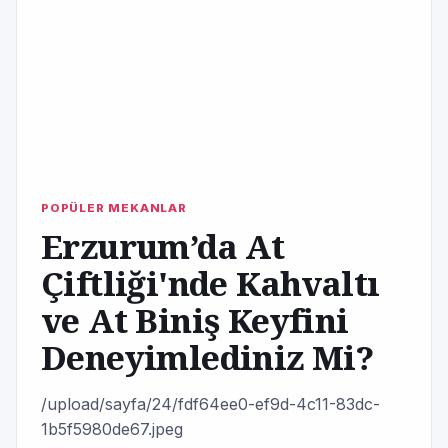
POPÜLER MEKANLAR
Erzurum’da At
Çiftliği'nde Kahvaltı
ve At Biniş Keyfini
Deneyimlediniz Mi?
/upload/sayfa/24/fdf64ee0-ef9d-4c11-83dc-
1b5f5980de67.jpeg