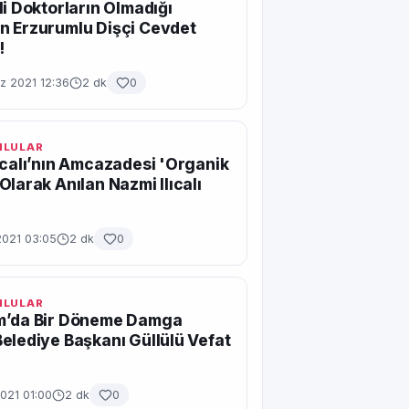
li Doktorların Olmadığı
n Erzurumlu Dişçi Cevdet
!
 2021 12:36
2 dk
0
MLULAR
ıcalı’nın Amcazadesi 'Organik
Olarak Anılan Nazmi Ilıcalı
?
2021 03:05
2 dk
0
MLULAR
m’da Bir Döneme Damga
elediye Başkanı Güllülü Vefat
021 01:00
2 dk
0