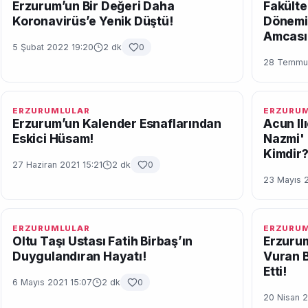
Erzurum’un Bir Değeri Daha
Fakülte
Koronavirüs’e Yenik Düştü!
Dönemi
Amcası
5 Şubat 2022 19:20
2 dk
0
28 Temmuz
ERZURUMLULAR
ERZURU
Erzurum’un Kalender Esnaflarından
Acun Il
Eskici Hüsam!
Nazmi' 
Kimdir
27 Haziran 2021 15:21
2 dk
0
23 Mayıs 
ERZURUMLULAR
ERZURU
Oltu Taşı Ustası Fatih Birbaş’ın
Erzuru
Duygulandıran Hayatı!
Vuran B
Etti!
6 Mayıs 2021 15:07
2 dk
0
20 Nisan 2