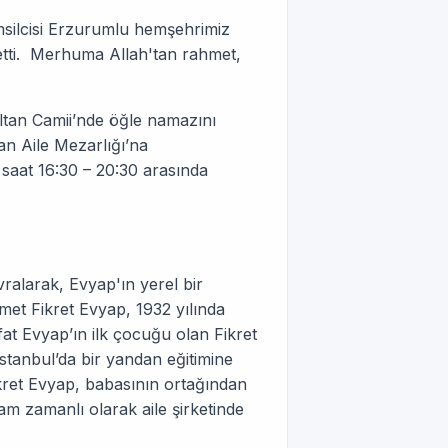
emsilcisi Erzurumlu hemşehrimiz
etti. Merhuma Allah'tan rahmet,
tan Camii’nde öğle namazını
n Aile Mezarlığı’na
 saat 16:30 – 20:30 arasında
alarak, Evyap'ın yerel bir
met Fikret Evyap, 1932 yılında
t Evyap’ın ilk çocuğu olan Fikret
 İstanbul’da bir yandan eğitimine
kret Evyap, babasının ortağından
am zamanlı olarak aile şirketinde