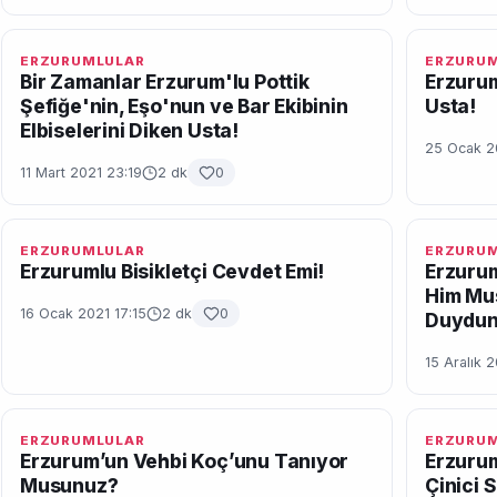
ERZURUMLULAR
ERZURU
Bir Zamanlar Erzurum'lu Pottik
Erzurum
Şefiğe'nin, Eşo'nun ve Bar Ekibinin
Usta!
Elbiselerini Diken Usta!
25 Ocak 2
11 Mart 2021 23:19
2 dk
0
ERZURUMLULAR
ERZURU
Erzurumlu Bisikletçi Cevdet Emi!
Erzurum
Him Mus
16 Ocak 2021 17:15
2 dk
0
Duydun
15 Aralık 
ERZURUMLULAR
ERZURU
Erzurum’un Vehbi Koç’unu Tanıyor
Erzurum
Musunuz?
Çinici S