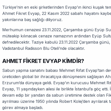
Türkiye’nin en eski şirketlerinden Evyap’ın ikinci kuşak t
Ahmet Fikret Evyap, 22 Kasım 2022 sabahı hayatını kayb
yakınlarına baş sağlığı diliyoruz.
Merhumun cenazesi 23.11.2022, Çarşamba günü Eyüp Sul
müteakip kılınacak cenaze namazının ardından Eyüp Sulta
defnedilecektir. Taziye kabulü 23.11.2022 Çarşamba günü,
Vadistanbul Radisson Blu Oteli’nde olacaktır.
AHMET FİKRET EVYAP KİMDİR?
Sabun yapma sanatını babası Mehmet Rıfat Evyap’tan devr
üreticiden global bir ihracatçıya dönüşmesini sağlayan Ah
Erzurum’da dünyaya geldi. Evyap’ın kurucusu Mehmet Rıfa
Evyap, 11 yaşındayken ailesi ile birlikte İstanbul’a göç etti.
devam edip bir yandan da sabun üretimine destek olan Fi
ayrılması üzerine 1950 yılında Robert Kolej’den ayrılarak t
görev almaya başladı.