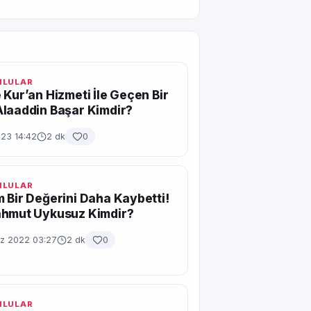
MLULAR
 Kur’an Hizmeti İle Geçen Bir
laaddin Başar Kimdir?
023 14:42
2 dk
0
MLULAR
 Bir Değerini Daha Kaybetti!
ahmut Uykusuz Kimdir?
z 2022 03:27
2 dk
0
MLULAR