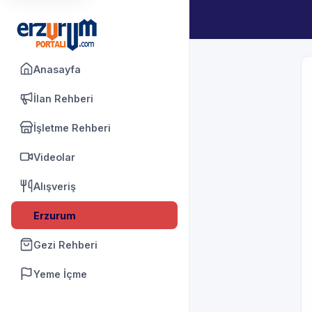
Anasayfa
İlan Rehberi
İşletme Rehberi
Videolar
Alışveriş
Erzurum
Gezi Rehberi
Yeme İçme