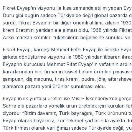
Fikret Evyap’ın vizyonu ile kısa zamanda atılım yapan Evy
Duru gibi bugün sadece Türkiye'de değil global pazarda d
sürdü. Fikret Evyap’ın bir diğer önemli atılımı, ailenin 1930
krem üretimini yeniden ele alması oldu. 1968 yılında Fikr
Arko markalı kremler, tüketicilerin beğenisine sunuldu ve 
Fikret Evyap, kardeşi Mehmet Fethi Evyap ile birlikte Evyap'
şirkete dönüştürme vizyonu ile 1980 yılından itibaren ihrac
Evyap'ın kurucusu Mehmet Rıfat Evyap'ın vefatının ardın
kararlarından biri, firmanın kişisel bakım ürünleri piyasasın
şampuan, diş macunu, tıraş kremi, pudra, jöle, aftershav
alanlarda pazara yeni ürünler sunulması oldu.
Evyap’ın ilk yurtdışı üretimi ise Mısır- İskenderiye’de gerç
Sahra altı pazarlara yönelik ürün üretmek için kurulan fab
diyordu: “Bizim davamız, Türk bayrağını, Türk ürününü t
Evyap olarak hayalimiz, zor rekabet şartlarında ayakta
Türk firması olarak varlığımızı sadece Türkiye’de değil, y