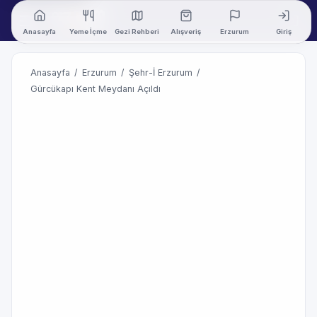
Anasayfa
Yeme İçme
Gezi Rehberi
Alışveriş
Erzurum
Giriş
Anasayfa
/
Erzurum
/
Şehr-İ Erzurum
/
Gürcükapı Kent Meydanı Açıldı