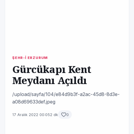
ŞEHR-İ ERZURUM
Gürcükapı Kent
Meydanı Açıldı
/upload/sayfa/104/e84d9b3f-a2ac-45d8-8d3e-
a08d69633def.jpeg
17 Aralık 2022 00:05
2 dk
0