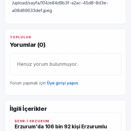
/upload/sayfa/104/e84d9b3f-a2ac-45d8-8d3e-
a08d69633def.jpeg
TOPLULUK
Yorumlar (
0
)
Henüz yorum bulunmuyor.
Yorum yapmak için
Üye girişi yapın
.
İlgili İçerikler
ŞEHR-İ ERZURUM
Erzurum'da 106 bin 92 kişi Erzurumlu