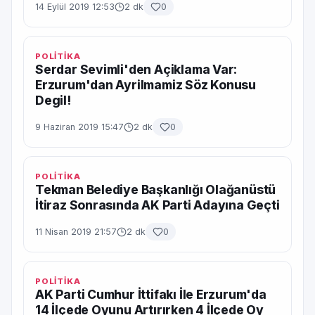
14 Eylül 2019 12:53
2 dk
0
POLİTİKA
Serdar Sevimli'den Açiklama Var:
Erzurum'dan Ayrilmamiz Söz Konusu
Degil!
9 Haziran 2019 15:47
2 dk
0
POLİTİKA
Tekman Belediye Başkanlığı Olağanüstü
İtiraz Sonrasında AK Parti Adayına Geçti
11 Nisan 2019 21:57
2 dk
0
POLİTİKA
AK Parti Cumhur İttifakı İle Erzurum'da
14 İlçede Oyunu Artırırken 4 İlçede Oy