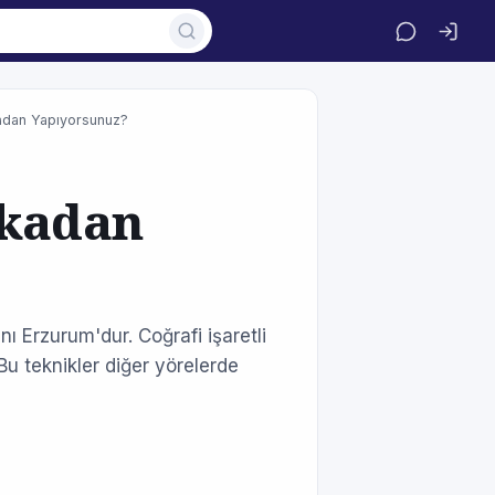
adan Yapıyorsunuz?
fkadan
ı Erzurum'dur. Coğrafi işaretli
Bu teknikler diğer yörelerde