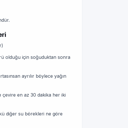
ündür.
eri
ur)
r türü olduğu için soğuduktan sonra
tortasınsan ayrılır böylece yağın
re çevire en az 30 dakika her iki
ü diğer su börekleri ne göre