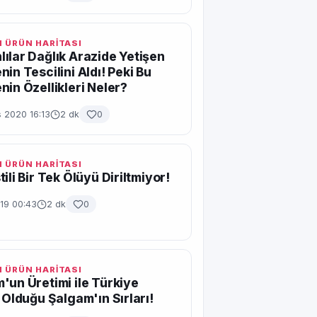
 ÜRÜN HARİTASI
ılar Dağlık Arazide Yetişen
nin Tescilini Aldı! Peki Bu
nin Özellikleri Neler?
 2020 16:13
2 dk
0
 ÜRÜN HARİTASI
ili Bir Tek Ölüyü Diriltmiyor!
19 00:43
2 dk
0
 ÜRÜN HARİTASI
'un Üretimi ile Türkiye
i Olduğu Şalgam'ın Sırları!