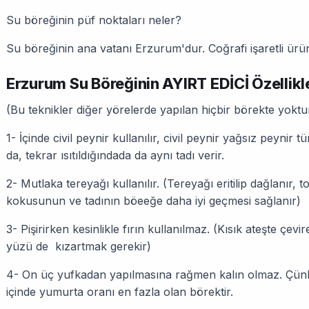
Su böreğinin püf noktaları neler?
Su böreğinin ana vatanı Erzurum'dur. Coğrafi işaretli ür
Erzurum Su Böreğinin AYIRT EDİCİ Özellikl
(Bu teknikler diğer yörelerde yapılan hiçbir börekte yokt
1- İçinde civil peynir kullanılır, civil peynir yağsız peyni
da, tekrar ısıtıldığındada da aynı tadı verir.
2- Mutlaka tereyağı kullanılır. (Tereyağı eritilip dağlanır, 
kokusunun ve tadının böeeğe daha iyi geçmesi sağlanır)
3- Pişirirken kesinlikle fırın kullanılmaz. (Kısık ateşte çevi
yüzü de kızartmak gerekir)
4- On üç yufkadan yapılmasına rağmen kalın olmaz. Çünk
içinde yumurta oranı en fazla olan börektir.