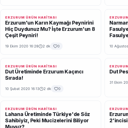
ERZURUM ÜRÜN HARİTASI
ERZURUM
Erzurum'un Karın Kaymağı Peynirini
Narmanl
Hiç Duydunuz Mu? İşte Erzurum'un 8
Fasulye
Çeşit Peyniri!
Fasulye
19 Ekim 2020 16:28
2 dk
0
10 Ağustos
ERZURUM ÜRÜN HARİTASI
ERZURUM
Dut Üretiminde Erzurum Kaçıncı
Dut Pest
Sırada!
31 Ekim 20
10 Şubat 2020 16:13
2 dk
0
ERZURUM ÜRÜN HARİTASI
ERZURUM
Lahana Üretiminde Türkiye'de Söz
Erzurum
Sahibiyiz, Peki Mucizelerini Biliyor
2'incis
Muyuz?