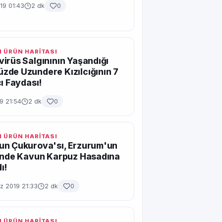
19 01:43
2 dk
0
 ÜRÜN HARİTASI
irüs Salgınının Yaşandığı
de Uzundere Kızılcığının 7
cı Faydası!
19 21:54
2 dk
0
 ÜRÜN HARİTASI
un Çukurova'sı, Erzurum'un
sinde Kavun Karpuz Hasadına
ı!
 2019 21:33
2 dk
0
 ÜRÜN HARİTASI