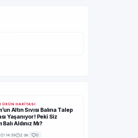
 ÜRÜN HARİTASI
’un Altın Sıvısı Balına Talep
sı Yaşanıyor! Peki Siz
 Balı Aldınız Mı?
21 14:39
2 dk
0