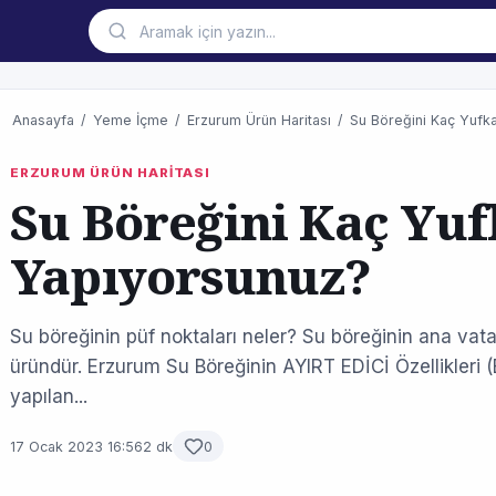
Anasayfa
/
Yeme İçme
/
Erzurum Ürün Haritası
/
Su Böreğini Kaç Yufk
ERZURUM ÜRÜN HARİTASI
Su Böreğini Kaç Yu
Yapıyorsunuz?
Su böreğinin püf noktaları neler? Su böreğinin ana vatan
üründür. Erzurum Su Böreğinin AYIRT EDİCİ Özellikleri (
yapılan...
17 Ocak 2023 16:56
2 dk
0