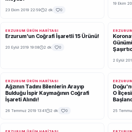
19 Ekim 20
23 Ekim 2019 22:59
2 dk
0
ERZURUM ÜRÜN HARİTASI
ERZURUM
Erzurum'un Coğrafi İşaretli 15 Ürünü!
Koronav
Günümüz
20 Eylül 2019 19:08
2 dk
0
Şaşırtı
2 Eylül 20
ERZURUM ÜRÜN HARİTASI
ERZURUM
Ağzının Tadını Bilenlerin Arayıp
Doğu'n
Bulduğu İspir Kaymağının Coğrafi
O İlçe
İşareti Alındı!
Başland
26 Temmuz 2019 13:41
2 dk
0
25 Temmuz
ERZURUM ÜRÜN HARİTASI
ERZURUM