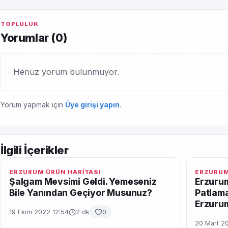
TOPLULUK
Yorumlar (
0
)
Henüz yorum bulunmuyor.
Yorum yapmak için
Üye girişi yapın
.
İlgili İçerikler
ERZURUM ÜRÜN HARİTASI
ERZURUM
Şalgam Mevsimi Geldi. Yemeseniz
Erzurum
Bile Yanından Geçiyor Musunuz?
Patlama
Erzurum
19 Ekim 2022 12:54
2 dk
0
20 Mart 20