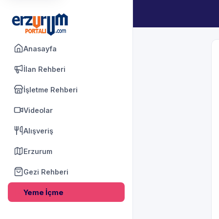
Anasayfa
İlan Rehberi
İşletme Rehberi
Videolar
Alışveriş
Erzurum
Gezi Rehberi
Yeme İçme