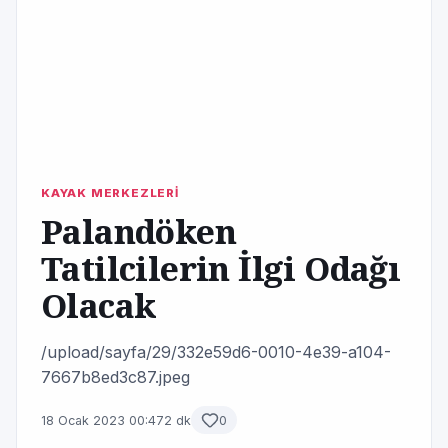
KAYAK MERKEZLERİ
Palandöken
Tatilcilerin İlgi Odağı
Olacak
/upload/sayfa/29/332e59d6-0010-4e39-a104-
7667b8ed3c87.jpeg
18 Ocak 2023 00:47
2 dk
0