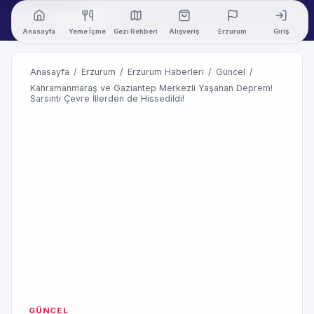
Anasayfa
Yeme İçme
Gezi Rehberi
Alışveriş
Erzurum
Giriş
Anasayfa
/
Erzurum
/
Erzurum Haberleri
/
Güncel
/
Kahramanmaraş ve Gaziantep Merkezli Yaşanan Deprem!
Sarsıntı Çevre İllerden de Hissedildi!
GÜNCEL