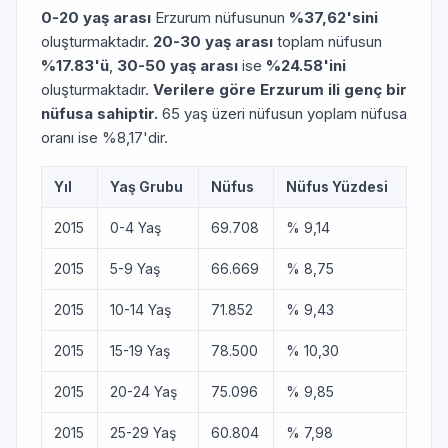
0-20 yaş arası
Erzurum nüfusunun
%37,62'sini
oluşturmaktadır.
20-30 yaş arası
toplam nüfusun
%17.83'ü
,
30-50 yaş arası
ise
%24.58'ini
oluşturmaktadır.
Verilere göre Erzurum ili genç bir
nüfusa sahiptir.
65 yaş üzeri nüfusun yoplam nüfusa
oranı ise %8,17'dir.
Yıl
Yaş Grubu
Nüfus
Nüfus Yüzdesi
2015
0-4 Yaş
69.708
% 9,14
2015
5-9 Yaş
66.669
% 8,75
2015
10-14 Yaş
71.852
% 9,43
2015
15-19 Yaş
78.500
% 10,30
2015
20-24 Yaş
75.096
% 9,85
2015
25-29 Yaş
60.804
% 7,98