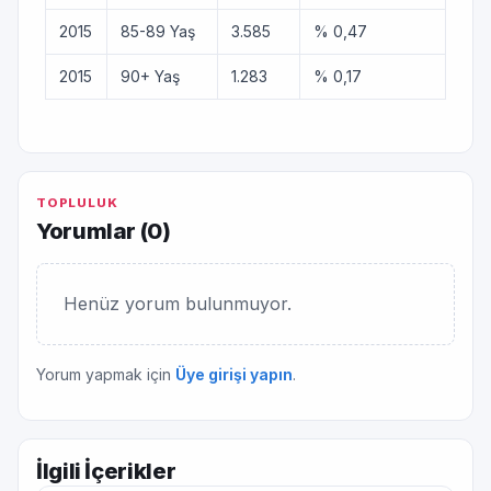
2015
85-89 Yaş
3.585
% 0,47
2015
90+ Yaş
1.283
% 0,17
TOPLULUK
Yorumlar (
0
)
Henüz yorum bulunmuyor.
Yorum yapmak için
Üye girişi yapın
.
İlgili İçerikler