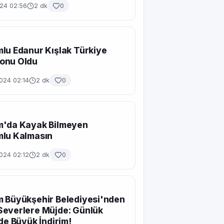
024 02:56
2 dk
0
lu Edanur Kışlak Türkiye
onu Oldu
024 02:14
2 dk
0
m'da Kayak Bilmeyen
mlu Kalmasın
024 02:12
2 dk
0
 Büyükşehir Belediyesi'nden
Severlere Müjde: Günlük
rde Büyük İndirim!