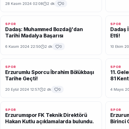
28 Kasım 2024 02:08
2 dk
0
SPOR
SPOR
Dadaş: Muhammed Bozdağ'dan
Dadaş İ
Tarihi Madalya Başarısı
Etti!
6 Kasım 2024 22:50
2 dk
0
10 Ekim 2
SPOR
SPOR
Erzurumlu Sporcu İbrahim Bölükbaşı
11. Gel
Tarihe Geçti!
81 Kent
20 Eylül 2024 12:57
2 dk
0
4 Mayıs 20
SPOR
SPOR
Erzurumspor FK Teknik Direktörü
Erzurum
Hakan Kutlu açıklamalarda bulundu.
Birinci 