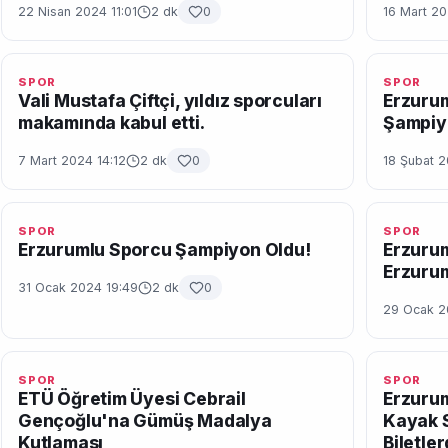
22 Nisan 2024 11:01
2 dk
0
16 Mart 2
SPOR
SPOR
Vali Mustafa Çiftçi, yıldız sporcuları
Erzurum
makamında kabul etti.
Şampiy
7 Mart 2024 14:12
2 dk
0
18 Şubat 2
SPOR
SPOR
Erzurumlu Sporcu Şampiyon Oldu!
Erzuru
Erzuru
31 Ocak 2024 19:49
2 dk
0
29 Ocak 2
SPOR
SPOR
ETÜ Öğretim Üyesi Cebrail
Erzurum
Gençoğlu'na Gümüş Madalya
Kayak 
Kutlaması
Biletle