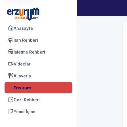
Anasayfa
İlan Rehberi
İşletme Rehberi
Videolar
Alışveriş
Erzurum
Gezi Rehberi
Yeme İçme