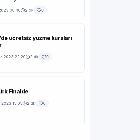
2023 00:48
2 dk
0
’de ücretsiz yüzme kursları
r
z 2023 22:20
2 dk
0
rk Finalde
n 2023 15:05
2 dk
0