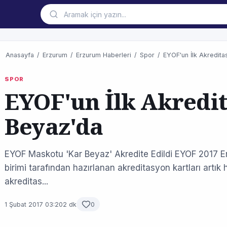
Anasayfa
/
Erzurum
/
Erzurum Haberleri
/
Spor
/
EYOF'un İlk Akredita
SPOR
EYOF'un İlk Akredi
Beyaz'da
EYOF Maskotu 'Kar Beyaz' Akredite Edildi EYOF 2017 Erz
birimi tarafından hazırlanan akreditasyon kartları artık
akreditas...
1 Şubat 2017 03:20
2 dk
0