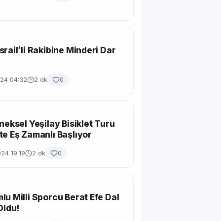
srail’li Rakibine Minderi Dar
024 04:32
2 dk
0
eneksel Yeşilay Bisiklet Turu
te Eş Zamanlı Başlıyor
24 19:19
2 dk
0
lu Milli Sporcu Berat Efe Dal
Oldu!