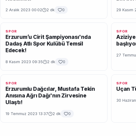
2 Aralık 2023 00:02
2 dk
0
29 Kasım 
SPOR
SPOR
Erzurum’u Cirit Şampiyonası'nda
Aziziye
Dadaş Atlı Spor Kulübü Temsil
başlıyo
Edecek!
27 Temmu
8 Kasım 2023 09:35
2 dk
0
SPOR
SPOR
Erzurumlu Dağcılar, Mustafa Tekin
Uçan Tü
Anısına Ağrı Dağı'nın Zirvesine
30 Hazira
Ulaştı!
19 Temmuz 2023 13:37
2 dk
0