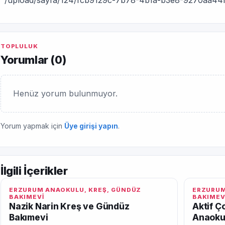
/upload/sayfa/124/fcb9129c-7b78-4b1a-b3e8-9270aa44f
TOPLULUK
Yorumlar (
0
)
Henüz yorum bulunmuyor.
Yorum yapmak için
Üye girişi yapın
.
İlgili İçerikler
ERZURUM ANAOKULU, KREŞ, GÜNDÜZ
ERZURUM
BAKIMEVI
BAKIMEV
Nazik Narin Kreş ve Gündüz
Aktif Ç
Bakımevi
Anaoku