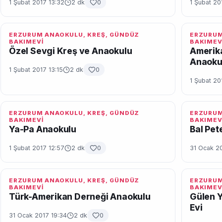
1 Şubat 2017 13:32
2 dk
0
1 Şubat 20
ERZURUM ANAOKULU, KREŞ, GÜNDÜZ
ERZURUM
BAKIMEVI
BAKIMEV
Özel Sevgi Kreş ve Anaokulu
Amerika
Anaoku
1 Şubat 2017 13:15
2 dk
0
1 Şubat 20
ERZURUM ANAOKULU, KREŞ, GÜNDÜZ
ERZURUM
BAKIMEVI
BAKIMEV
Ya-Pa Anaokulu
Bal Pet
1 Şubat 2017 12:57
2 dk
0
31 Ocak 20
ERZURUM ANAOKULU, KREŞ, GÜNDÜZ
ERZURUM
BAKIMEVI
BAKIMEV
Türk-Amerikan Derneği Anaokulu
Gülen Y
Evi
31 Ocak 2017 19:34
2 dk
0