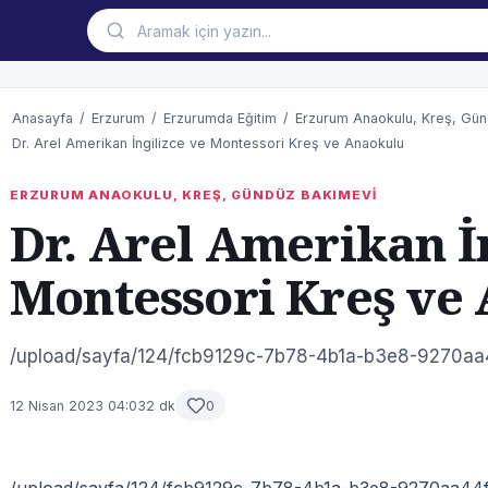
Anasayfa
/
Erzurum
/
Erzurumda Eğitim
/
Erzurum Anaokulu, Kreş, Gü
Dr. Arel Amerikan İngilizce ve Montessori Kreş ve Anaokulu
ERZURUM ANAOKULU, KREŞ, GÜNDÜZ BAKIMEVI
Dr. Arel Amerikan İ
Montessori Kreş ve
/upload/sayfa/124/fcb9129c-7b78-4b1a-b3e8-9270aa
12 Nisan 2023 04:03
2 dk
0