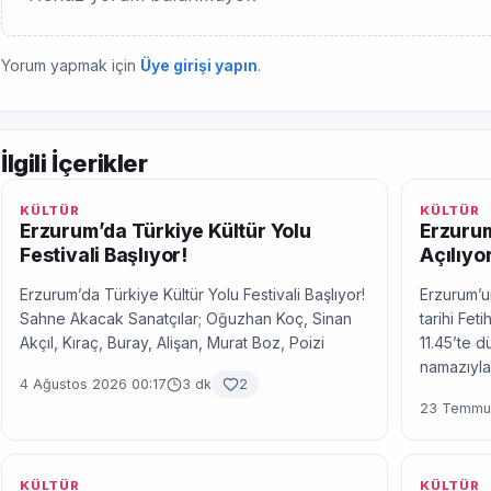
Yorum yapmak için
Üye girişi yapın
.
İlgili İçerikler
KÜLTÜR
KÜLTÜR
Erzurum’da Türkiye Kültür Yolu
Erzurum
Festivali Başlıyor!
Açılıyor
Erzurum’da Türkiye Kültür Yolu Festivali Başlıyor!
Erzurum’un
Sahne Akacak Sanatçılar; Oğuzhan Koç, Sinan
tarihi Fe
Akçıl, Kıraç, Buray, Alişan, Murat Boz, Poizi
11.45’te 
namazıyla
4 Ağustos 2026 00:17
3 dk
2
23 Temmuz
KÜLTÜR
KÜLTÜR