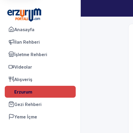
Anasayfa
İlan Rehberi
İşletme Rehberi
Videolar
Alışveriş
Erzurum
Gezi Rehberi
Yeme İçme