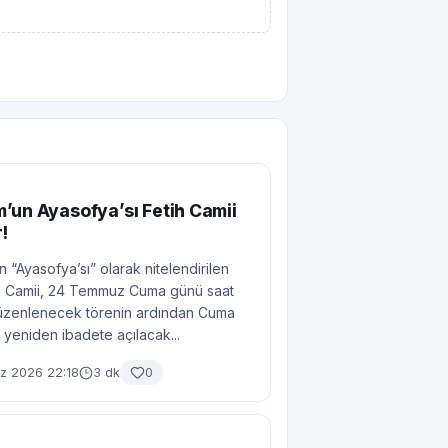
’un Ayasofya’sı Fetih Camii
!
 “Ayasofya’sı” olarak nitelendirilen
tih Camii, 24 Temmuz Cuma günü saat
düzenlenecek törenin ardından Cuma
 yeniden ibadete açılacak...
 2026 22:18
3 dk
0