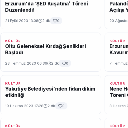
Erzurum'da ‘ŞED Kuşatma’ Töreni
Palandö
Düzenlendi!
Açılışı 
21 Eylül 2023 13:08
2 dk
0
20 Ağusto
KÜLTÜR
KÜLTÜR
Oltu Geleneksel Kırdağ Şenlikleri
Erzurum
Başladı
Kavurma
23 Temmuz 2023 00:36
2 dk
0
7 Temmuz
KÜLTÜR
KÜLTÜR
Yakutiye Belediyesi'nden fidan dikim
Nene H
etkinliği
Töreni 
10 Haziran 2023 17:28
2 dk
0
8 Haziran
KÜLTÜR
KÜLTÜR