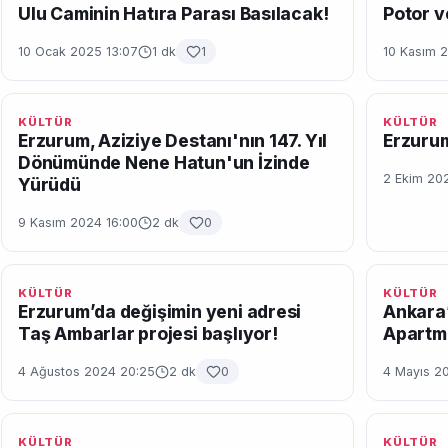
Ulu Caminin Hatıra Parası Basılacak!
Potor v
10 Ocak 2025 13:07
1 dk
1
10 Kasım 
KÜLTÜR
KÜLTÜR
Erzurum, Aziziye Destanı'nın 147. Yıl
Erzurum
Dönümünde Nene Hatun'un İzinde
2 Ekim 20
Yürüdü
9 Kasım 2024 16:00
2 dk
0
KÜLTÜR
KÜLTÜR
Erzurum’da değişimin yeni adresi
Ankara’
Taş Ambarlar projesi başlıyor!
Apartm
4 Ağustos 2024 20:25
2 dk
0
4 Mayıs 2
KÜLTÜR
KÜLTÜR