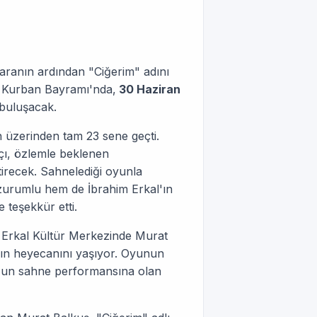
aranın ardından "Ciğerim" adını
, Kurban Bayramı'nda,
30 Haziran
 buluşacak.
 üzerinden tam 23 sene geçti.
çı, özlemle beklenen
tirecek. Sahnelediği oyunla
rzurumlu hem de İbrahim Erkal'ın
 teşekkür etti.
m Erkal Kültür Merkezinde Murat
nın heyecanını yaşıyor. Oyunun
uş'un sahne performansına olan