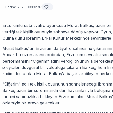
3 Haziran 2023 01:39
2 dk
0
Erzurumlu usta tiyatro oyuncusu Murat Balkuş, uzun bir 
verdiği tek kişilik oyunuyla sahneye dönüş yapıyor. Oyun
Cuma günü
İbrahim Erkal Kültür Merkezi'nde seyircilerle
Murat Balkuş'un Erzurum'da tiyatro sahnesine çıkmasının
Ancak bu uzun aranın ardından, Erzurum sevdalısı sanat
performansını "Ciğerim" adını verdiği oyunuyla gerçekleş
izleyicileri duygusal bir yolculuğa çıkaran Balkuş, hem E
kadim dostu olan Murat Balkuş'a başarılar dileyen herkese
"Ciğerim" adlı tek kişilik oyununun sahneleneceği İbrahi
Balkuş uzun bir sürenin ardından hayranlarıyla buluşma
tarihini sabırsızlıkla bekleyen Erzurumlular, Murat Balk
özlemiyle bir araya gelecekler.