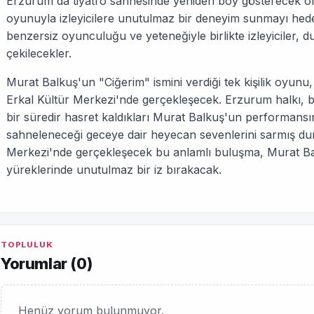
Erzurum'da tiyatro sahnesinde yeniden boy gösterecek ol
oyunuyla izleyicilere unutulmaz bir deneyim sunmayı hed
benzersiz oyunculuğu ve yeteneğiyle birlikte izleyiciler, d
çekilecekler.
Murat Balkuş'un "Ciğerim" ismini verdiği tek kişilik oyu
Erkal Kültür Merkezi'nde gerçekleşecek. Erzurum halkı, b
bir süredir hasret kaldıkları Murat Balkuş'un performansı
sahneleneceği geceye dair heyecan sevenlerini sarmış du
Merkezi'nde gerçekleşecek bu anlamlı buluşma, Murat Balk
yüreklerinde unutulmaz bir iz bırakacak.
TOPLULUK
Yorumlar (
0
)
Henüz yorum bulunmuyor.