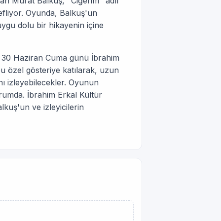
an Murat Balkuş, "Ciğerim" adlı
efliyor. Oyunda, Balkuş'un
uygu dolu bir hikayenin içine
nu, 30 Haziran Cuma günü İbrahim
u özel gösteriye katılarak, uzun
nı izleyebilecekler. Oyunun
rumda. İbrahim Erkal Kültür
uş'un ve izleyicilerin