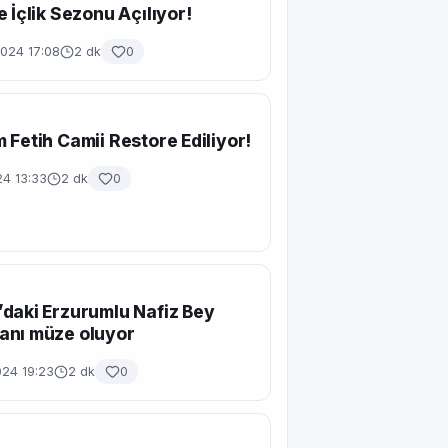
e İçlik Sezonu Açılıyor!
2024 17:08
2 dk
0
 Fetih Camii Restore Ediliyor!
24 13:33
2 dk
0
daki Erzurumlu Nafiz Bey
anı müze oluyor
024 19:23
2 dk
0