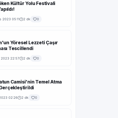
ken Kültür Yolu Festivali
Yapıldı!
s 2023 05:11
2 dk
0
'un Yöresel Lezzeti Çaşır
sı Tescillendi
 2023 22:57
2 dk
0
atun Camisi'nin Temel Atma
Gerçekleştirildi
 2023 02:26
2 dk
0