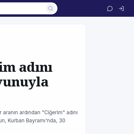
r
im adını
oyunuyla
 aranın ardından "Ciğerim" adını
yun, Kurban Bayramı'nda, 30