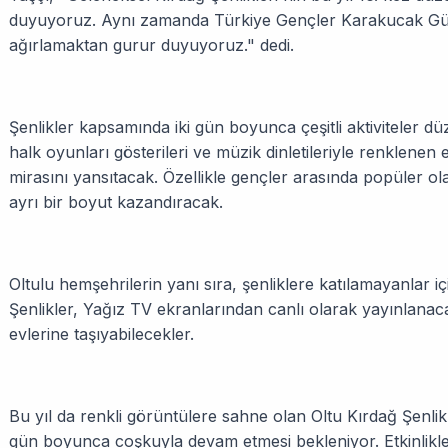
duyuyoruz. Aynı zamanda Türkiye Gençler Karakucak Gür
ağırlamaktan gurur duyuyoruz." dedi.
Şenlikler kapsamında iki gün boyunca çeşitli aktiviteler d
halk oyunları gösterileri ve müzik dinletileriyle renklenen e
mirasını yansıtacak. Özellikle gençler arasında popüler o
ayrı bir boyut kazandıracak.
Oltulu hemşehrilerin yanı sıra, şenliklere katılamayanlar içi
Şenlikler, Yağız TV ekranlarından canlı olarak yayınlan
evlerine taşıyabilecekler.
Bu yıl da renkli görüntülere sahne olan Oltu Kırdağ Şenlikler
gün boyunca coşkuyla devam etmesi bekleniyor. Etkinlikle