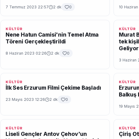
7 Temmuz 2023 22:57
2 dk
0
10 Haziran
KÜLTÜR
KÜLTÜR
Nene Hatun Camisi'nin Temel Atma
Murat B
Töreni Gerçekleştirildi
tek kiş
Geliyor
8 Haziran 2023 02:26
2 dk
0
3 Haziran 
KÜLTÜR
KÜLTÜR
İlk Ses Erzurum Filmi Çekime Başladı
Erzurum
Balkuş 
23 Mayıs 2023 12:26
2 dk
0
19 Mayıs 2
KÜLTÜR
KÜLTÜR
Liseli Gençler Antov Çehov'un
Çiriş O