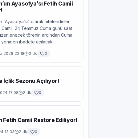
’un Ayasofya’sı Fetih Camii
!
 “Ayasofya’sı” olarak nitelendirilen
tih Camii, 24 Temmuz Cuma günü saat
düzenlenecek törenin ardından Cuma
 yeniden ibadete açılacak...
 2026 22:18
3 dk
0
e İçlik Sezonu Açılıyor!
2024 17:08
2 dk
0
 Fetih Camii Restore Ediliyor!
24 13:33
2 dk
0