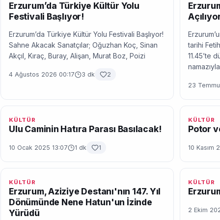
Erzurum’da Türkiye Kültür Yolu
Erzurum
Festivali Başlıyor!
Açılıyor
Erzurum’da Türkiye Kültür Yolu Festivali Başlıyor!
Erzurum’un
Sahne Akacak Sanatçılar; Oğuzhan Koç, Sinan
tarihi Fe
Akçıl, Kıraç, Buray, Alişan, Murat Boz, Poizi
11.45’te 
namazıyla
4 Ağustos 2026 00:17
3 dk
2
23 Temmuz
KÜLTÜR
KÜLTÜR
Ulu Caminin Hatıra Parası Basılacak!
Potor v
10 Ocak 2025 13:07
1 dk
1
10 Kasım 
KÜLTÜR
KÜLTÜR
Erzurum, Aziziye Destanı'nın 147. Yıl
Erzurum
Dönümünde Nene Hatun'un İzinde
2 Ekim 20
Yürüdü