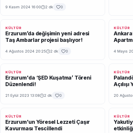
9 Kasım 2024 16:00
2 dk
0
KÜLTÜR
KÜLTÜR
Erzurum’da değişimin yeni adresi
Ankara’
Taş Ambarlar projesi başlıyor!
Apartm
4 Ağustos 2024 20:25
2 dk
0
4 Mayıs 2
KÜLTÜR
KÜLTÜR
Erzurum'da ‘ŞED Kuşatma’ Töreni
Palandö
Düzenlendi!
Açılışı 
21 Eylül 2023 13:08
2 dk
0
20 Ağusto
KÜLTÜR
KÜLTÜR
Erzurum'un Yöresel Lezzeti Çaşır
Yakutiy
Kavurması Tescillendi
etkinliğ