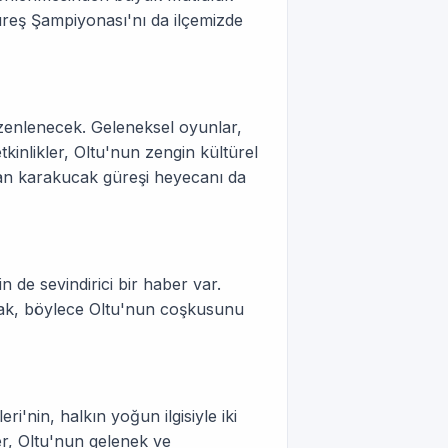
eş Şampiyonası'nı da ilçemizde
üzenlenecek. Geleneksel oyunlar,
tkinlikler, Oltu'nun zengin kültürel
lan karakucak güreşi heyecanı da
n de sevindirici bir haber var.
acak, böylece Oltu'nun coşkusunu
i'nin, halkın yoğun ilgisiyle iki
r, Oltu'nun gelenek ve