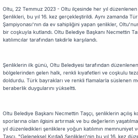
Oltu, 22 Temmuz 2023 - Oltu ilçesinde her yıl düzenlenen
Şenlikleri, bu yıl 16. kez gerçekleştirildi. Aynı zamanda 
Şampiyonası'nın da ev sahipliğini yapan şenlikler, Oltu'nu
bir coşkuyla kutlandı. Oltu Belediye Başkanı Necmettin Taş
katılımcılar tarafından takdirle karşılandı.
Şenliklerin ilk günü, Oltu Belediyesi tarafından düzenlenen t
bölgelerinden gelen halk, renkli kıyafetleri ve coşkulu teza
doldurdu. Türk bayrakları ve renkli flamalarla süslenen me
beraberlik duygularını yükseltti.
Oltu Belediye Başkanı Necmettin Taşçı, şenliklerin açılış 
sporlarına olan ilgisini artırmak ve bu değerlerin yaşatıl
yıl düzenledikleri şenliklere yoğun katılımın memnuniyet ve
Taşçı, "Geleneksel Kırdağ Şenlikleri'nin bu yıl 16. kez 