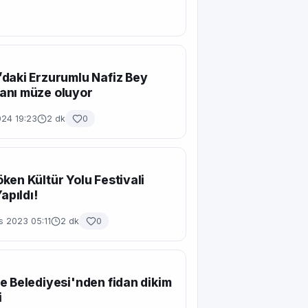
daki Erzurumlu Nafiz Bey
anı müze oluyor
024 19:23
2 dk
0
ken Kültür Yolu Festivali
Yapıldı!
s 2023 05:11
2 dk
0
e Belediyesi'nden fidan dikim
i