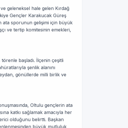
 ve geleneksel hale gelen Kırdağ
Türkiye Gençler Karakucak Güreş
n ata sporunun gelişimi için büyük
çı ve tertip komitesinin emekleri,
örenle başladı. İlçenin çeşitli
hüratlarıyla şenlik alanını
ydan, gönüllerde milli birlik ve
konuşmasında, Oltulu gençlerin ata
masına katkı sağlamak amacıyla her
rici olduğunu belirtti. Başkan
düzenlenmesinden büyük mutluluk