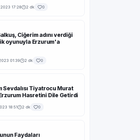
 2023 17:28
2 dk
0
alkuş, Ciğerim adını verdiği
ilik oyunuyla Erzurum'a
2023 01:39
2 dk
0
 Sevdalısı Tiyatrocu Murat
Erzurum Hasretini Dile Getirdi
023 18:51
2 dk
0
tunun Faydaları