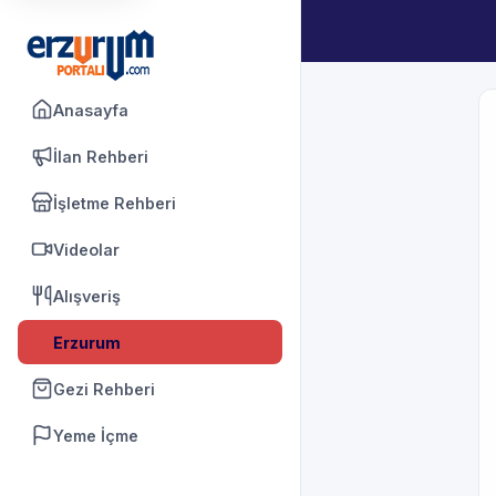
Anasayfa
İlan Rehberi
İşletme Rehberi
Videolar
Alışveriş
Erzurum
Gezi Rehberi
Yeme İçme