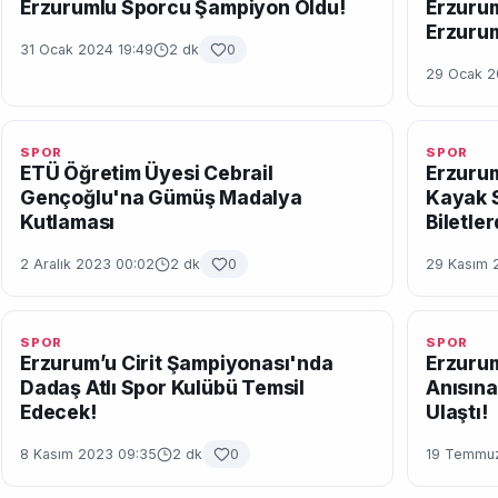
Erzurumlu Sporcu Şampiyon Oldu!
Erzuru
Erzuru
31 Ocak 2024 19:49
2 dk
0
29 Ocak 2
SPOR
SPOR
ETÜ Öğretim Üyesi Cebrail
Erzurum
Gençoğlu'na Gümüş Madalya
Kayak 
Kutlaması
Biletle
2 Aralık 2023 00:02
2 dk
0
29 Kasım 
SPOR
SPOR
Erzurum’u Cirit Şampiyonası'nda
Erzurum
Dadaş Atlı Spor Kulübü Temsil
Anısına
Edecek!
Ulaştı!
8 Kasım 2023 09:35
2 dk
0
19 Temmuz