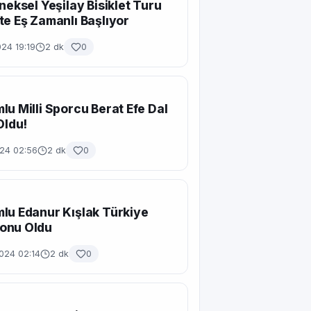
eneksel Yeşilay Bisiklet Turu
te Eş Zamanlı Başlıyor
24 19:19
2 dk
0
lu Milli Sporcu Berat Efe Dal
Oldu!
024 02:56
2 dk
0
lu Edanur Kışlak Türkiye
onu Oldu
024 02:14
2 dk
0