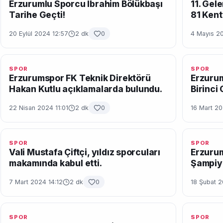
Erzurumlu Sporcu İbrahim Bölükbaşı
11. Gel
Tarihe Geçti!
81 Kent
20 Eylül 2024 12:57
2 dk
0
4 Mayıs 20
SPOR
SPOR
Erzurumspor FK Teknik Direktörü
Erzurum
Hakan Kutlu açıklamalarda bulundu.
Birinci 
22 Nisan 2024 11:01
2 dk
0
16 Mart 2
SPOR
SPOR
Vali Mustafa Çiftçi, yıldız sporcuları
Erzurum
makamında kabul etti.
Şampiy
7 Mart 2024 14:12
2 dk
0
18 Şubat 2
SPOR
SPOR