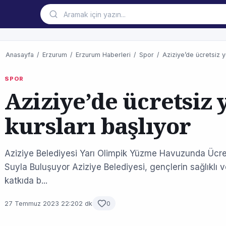
Anasayfa
/
Erzurum
/
Erzurum Haberleri
/
Spor
/
Aziziye’de ücretsiz y
SPOR
Aziziye’de ücretsiz
kursları başlıyor
Aziziye Belediyesi Yarı Olimpik Yüzme Havuzunda Ücre
Suyla Buluşuyor Aziziye Belediyesi, gençlerin sağlıklı 
katkıda b...
27 Temmuz 2023 22:20
2 dk
0