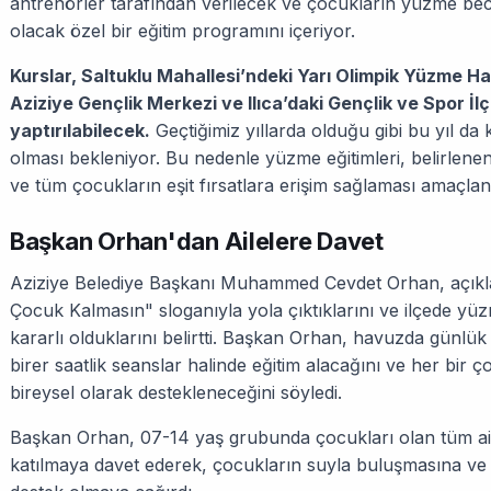
antrenörler tarafından verilecek ve çocukların yüzme becer
olacak özel bir eğitim programını içeriyor.
Kurslar, Saltuklu Mahallesi’ndeki Yarı Olimpik Yüzme H
Aziziye Gençlik Merkezi ve Ilıca’daki Gençlik ve Spor İ
yaptırılabilecek.
Geçtiğimiz yıllarda olduğu gibi bu yıl da 
olması bekleniyor. Bu nedenle yüzme eğitimleri, belirlenen 
ve tüm çocukların eşit fırsatlara erişim sağlaması amaçla
Başkan Orhan'dan Ailelere Davet
Aziziye Belediye Başkanı Muhammed Cevdet Orhan, açık
Çocuk Kalmasın" sloganıyla yola çıktıklarını ve ilçede y
kararlı olduklarını belirtti. Başkan Orhan, havuzda günl
birer saatlik seanslar halinde eğitim alacağını ve her bi
bireysel olarak destekleneceğini söyledi.
Başkan Orhan, 07-14 yaş grubunda çocukları olan tüm ail
katılmaya davet ederek, çocukların suyla buluşmasına ve y