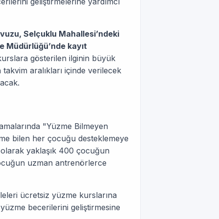
ilerini geliştirmelerine yardımcı
avuzu, Selçuklu Mahallesi’ndeki
lçe Müdürlüğü’nde kayıt
kurslara gösterilen ilginin büyük
takvim aralıkları içinde verilecek
nacak.
lamalarında "Yüzme Bilmeyen
üzme bilen her çocuğu desteklemeye
ük olarak yaklaşık 400 çocuğun
r çocuğun uzman antrenörlerce
eleri ücretsiz yüzme kurslarına
üzme becerilerini geliştirmesine