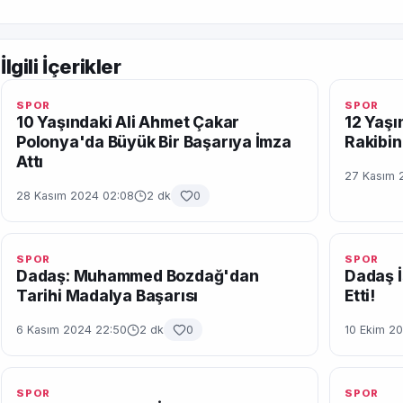
İlgili İçerikler
SPOR
SPOR
10 Yaşındaki Ali Ahmet Çakar
12 Yaşı
Polonya'da Büyük Bir Başarıya İmza
Rakibin
Attı
27 Kasım 
28 Kasım 2024 02:08
2 dk
0
SPOR
SPOR
Dadaş: Muhammed Bozdağ'dan
Dadaş İ
Tarihi Madalya Başarısı
Etti!
6 Kasım 2024 22:50
2 dk
0
10 Ekim 2
SPOR
SPOR