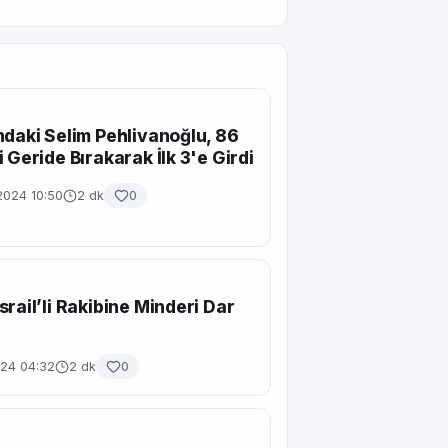
ndaki Selim Pehlivanoğlu, 86
i Geride Bırakarak İlk 3'e Girdi
2024 10:50
2 dk
0
srail’li Rakibine Minderi Dar
024 04:32
2 dk
0