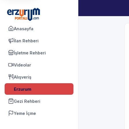
Anasayfa
İlan Rehberi
İşletme Rehberi
Videolar
Alışveriş
Erzurum
Gezi Rehberi
Yeme İçme