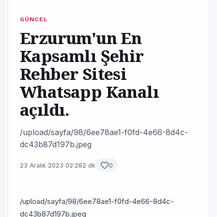
GÜNCEL
Erzurum'un En
Kapsamlı Şehir
Rehber Sitesi
Whatsapp Kanalı
açıldı.
/upload/sayfa/98/6ee78ae1-f0fd-4e66-8d4c-
dc43b87d197b.jpeg
23 Aralık 2023 02:28
2 dk
0
/upload/sayfa/98/6ee78ae1-f0fd-4e66-8d4c-
dc43b87d197b.jpeg