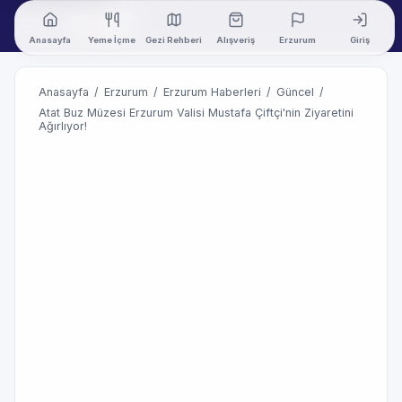
Anasayfa
Yeme İçme
Gezi Rehberi
Alışveriş
Erzurum
Giriş
Anasayfa
/
Erzurum
/
Erzurum Haberleri
/
Güncel
/
Atat Buz Müzesi Erzurum Valisi Mustafa Çiftçi'nin Ziyaretini
Ağırlıyor!