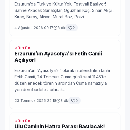
Erzurum’da Türkiye Kültür Yolu Festivali Başlıyor!
Sahne Akacak Sanatçılar; Oğuzhan Koç, Sinan Akçıl,
Kıraç, Buray, Alişan, Murat Boz, Poizi
4 Ağustos 2026 00:17
3 dk
2
KÜLTÜR
Erzurum’un Ayasofya’sı Fetih Camii
Açılıyor!
Erzurum’un “Ayasofya’sı” olarak nitelendirilen tarihi
Fetih Camii, 24 Temmuz Cuma günü saat 11.45’te
düzenlenecek törenin ardından Cuma namazıyla
yeniden ibadete açılacak...
23 Temmuz 2026 22:18
3 dk
0
KÜLTÜR
Ulu Caminin Hatıra Parası Basılacak!