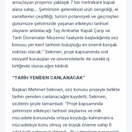
amaçlayan projemiz yaklaşık 7 bin metrekare kapalı
alana sahip… Şehrimizin geleneksel ürün zenginliği, el
sanatlarının çeşitliliği, turizm potansiyeli ve geçmişten
günümüze şehrimizde yaşanan etkileyici tarihsel
olayların anlatılacağı Taş Ambarlar Kapalı Çarşı ve
Tarih Dioramaları Müzemiz faaliyete başladığında söz
konusu yer kent tarihinin buluştuğu en önemli kavşak
noktası olacak.” Sekmen, proje kapsamında sivil
inisiyatif kuruluşları ve üniversitelerle de sürekli iş
birliğinde olunacağını bildirdi.
“TARİH YENİDEN CANLANACAK”
Başkan Mehmet Sekmen, söz konusu projeyle birlikte
tarihin yeniden canlanacağını kaydetti. Sekmen,
sözlerini şöyle tamamladı: “Proje kapsamında
şehrimizin etkileyici tarihsel olaylarına ve milli
mücadele konusunda ortaya koyduğu kahramanca
mücadeleye konu olmuş ve büyük öneme sahip 6
adet tarih sahnesi belirlendi. Bu sahnelerin panoramik