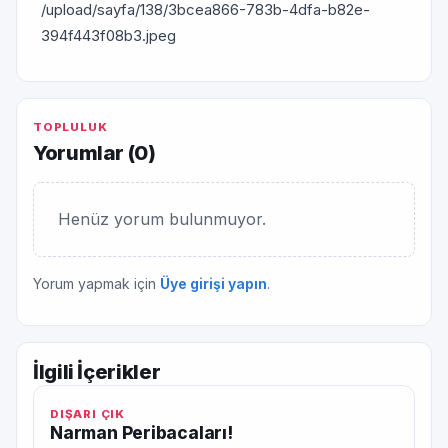
/upload/sayfa/138/3bcea866-783b-4dfa-b82e-
394f443f08b3.jpeg
TOPLULUK
Yorumlar (
0
)
Henüz yorum bulunmuyor.
Yorum yapmak için
Üye girişi yapın
.
İlgili İçerikler
DIŞARI ÇIK
Narman Peribacaları!