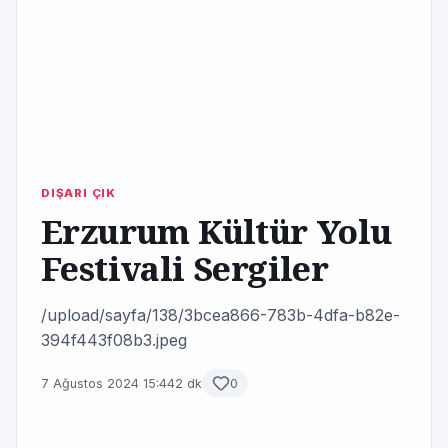
DIŞARI ÇIK
Erzurum Kültür Yolu
Festivali Sergiler
/upload/sayfa/138/3bcea866-783b-4dfa-b82e-
394f443f08b3.jpeg
7 Ağustos 2024 15:44
2 dk
0