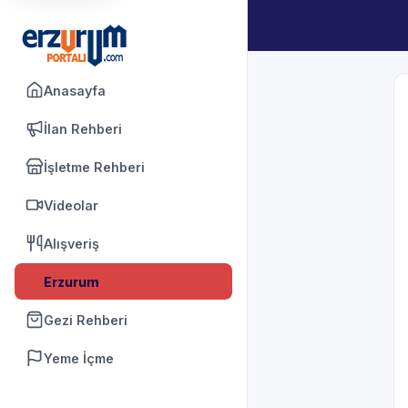
Anasayfa
İlan Rehberi
İşletme Rehberi
Videolar
Alışveriş
Erzurum
Gezi Rehberi
Yeme İçme