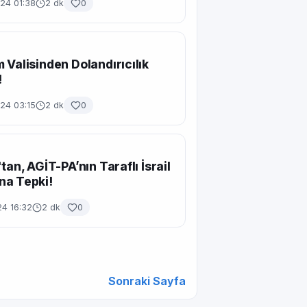
24 01:38
2 dk
0
 Valisinden Dolandırıcılık
!
24 03:15
2 dk
0
tan, AGİT-PA’nın Taraflı İsrail
na Tepki!
24 16:32
2 dk
0
Sonraki Sayfa