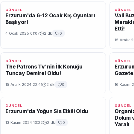
GÜNCEL
GÜNCEL
Erzurum'da 6-12 Ocak Kış Oyunları
Vali Bu
Başlıyor!
Meraklı
Etti!
4 Ocak 2025 01:07
2 dk
0
15 Aralık 
GÜNCEL
GÜNCEL
The Patrons Tv'nin İlk Konuğu
Erzurum
Tuncay Demirel Oldu!
Gazetes
15 Aralık 2024 22:41
2 dk
0
16 Kasım 
GÜNCEL
GÜNCEL
Erzurum'da Yoğun Sis Etkili Oldu
Organiz
Dolum v
13 Kasım 2024 13:22
2 dk
0
Yaralı