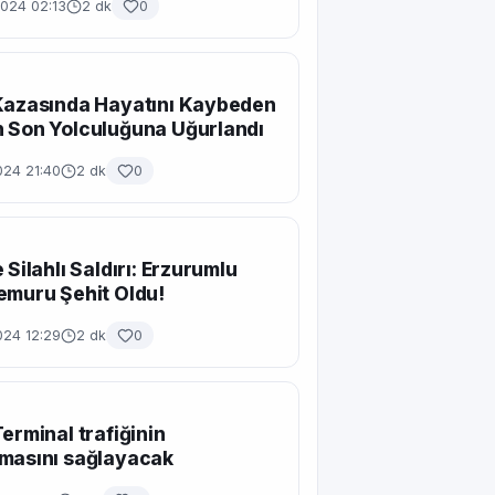
2024 02:13
2 dk
0
Kazasında Hayatını Kaybeden
 Son Yolculuğuna Uğurlandı
024 21:40
2 dk
0
 Silahlı Saldırı: Erzurumlu
emuru Şehit Oldu!
024 12:29
2 dk
0
Terminal trafiğinin
masını sağlayacak