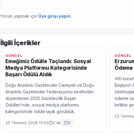
Yorum yapmak için
Üye girişi yapın
.
İlgili İçerikler
GÜNCEL
GÜNCEL
Emeğimiz Ödülle Taçlandı: Sosyal
Erzurum
Medya Platformu Kategorisinde
Ödeme 
Başarı Ödülü Aldık
💢Erzurum
Doğu Anadolu Gazeteciler Cemiyeti ve Doğu
Başlıyor! 
Anadolu Gazeteciler Federasyonu tarafından
(dolmuşlar
düzenlenen 2025 Gazetecilik Başarı
ödeme sis
Ödülleri’nde, sosyal medya platformu
birlikte ş
kategorisinde ödüle layık görüldük.
22 Temmuz
25 Temmuz 2026 17:02
2 dk
0