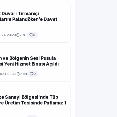
z Duvarı Tırmanışı
larını Palandöken’e Davet
2024 23:23
2 dk
0
 ve Bölgenin Sesi Pusula
i Yeni Hizmet Binası Açıldı
2024 02:44
2 dk
0
e Sanayi Bölgesi'nde Tüp
e Üretim Tesisinde Patlama: 1