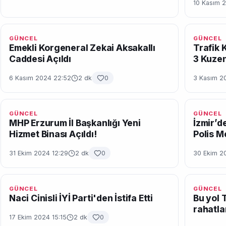
10 Kasım 
GÜNCEL
GÜNCEL
Emekli Korgeneral Zekai Aksakallı
Trafik 
Caddesi Açıldı
3 Kuzen
6 Kasım 2024 22:52
2 dk
0
3 Kasım 2
GÜNCEL
GÜNCEL
MHP Erzurum İl Başkanlığı Yeni
İzmir’de
Hizmet Binası Açıldı!
Polis M
31 Ekim 2024 12:29
2 dk
0
30 Ekim 2
GÜNCEL
GÜNCEL
Naci Cinisli İYİ Parti'den İstifa Etti
Bu yol 
rahatla
17 Ekim 2024 15:15
2 dk
0