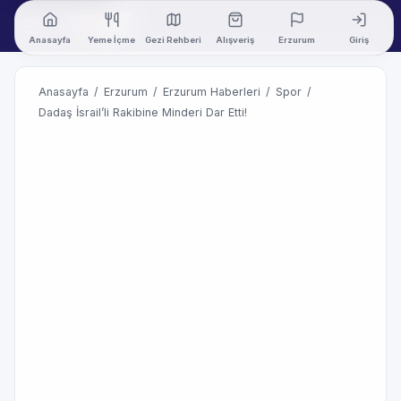
Anasayfa
Yeme İçme
Gezi Rehberi
Alışveriş
Erzurum
Giriş
Anasayfa
/
Erzurum
/
Erzurum Haberleri
/
Spor
/
Dadaş İsrail’li Rakibine Minderi Dar Etti!