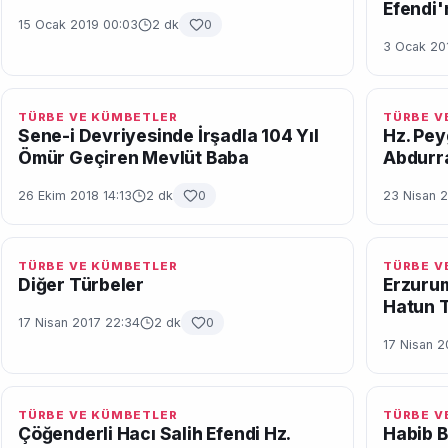
Efendi'
15 Ocak 2019 00:03
2 dk
0
3 Ocak 201
TÜRBE VE KÜMBETLER
TÜRBE V
Sene-i Devriyesinde İrşadla 104 Yıl
Hz. Pe
Ömür Geçiren Mevlüt Baba
Abdurr
26 Ekim 2018 14:13
2 dk
0
23 Nisan 2
TÜRBE VE KÜMBETLER
TÜRBE V
Diğer Türbeler
Erzurum
Hatun T
17 Nisan 2017 22:34
2 dk
0
17 Nisan 2
TÜRBE VE KÜMBETLER
TÜRBE V
Çöğenderli Hacı Salih Efendi Hz.
Habib B