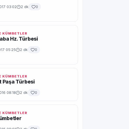
017 03:02
2 dk
0
E KÜMBETLER
 Baba Hz. Türbesi
017 05:25
2 dk
0
E KÜMBETLER
 Paşa Türbesi
2016 08:18
2 dk
0
E KÜMBETLER
Kümbetler