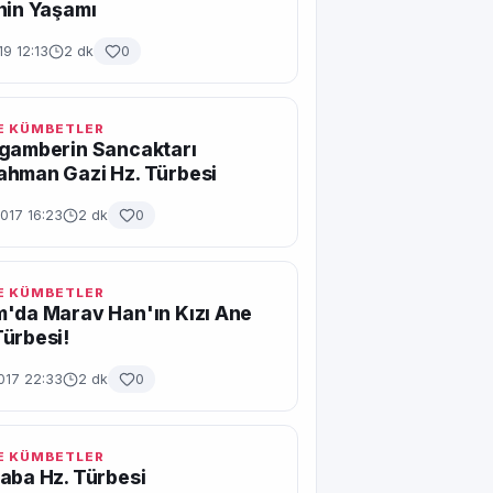
nin Yaşamı
9 12:13
2 dk
0
E KÜMBETLER
ygamberin Sancaktarı
ahman Gazi Hz. Türbesi
017 16:23
2 dk
0
E KÜMBETLER
'da Marav Han'ın Kızı Ane
ürbesi!
017 22:33
2 dk
0
E KÜMBETLER
aba Hz. Türbesi