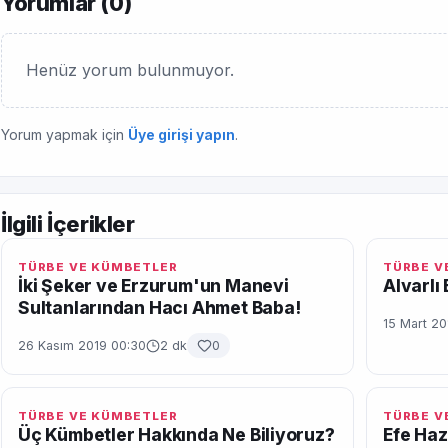
Yorumlar (
0
)
Henüz yorum bulunmuyor.
Yorum yapmak için
Üye girişi yapın
.
İlgili İçerikler
TÜRBE VE KÜMBETLER
TÜRBE V
İki Şeker ve Erzurum'un Manevi
Alvarlı
Sultanlarından Hacı Ahmet Baba!
15 Mart 20
26 Kasım 2019 00:30
2 dk
0
TÜRBE VE KÜMBETLER
TÜRBE V
Üç Kümbetler Hakkında Ne Biliyoruz?
Efe Haz