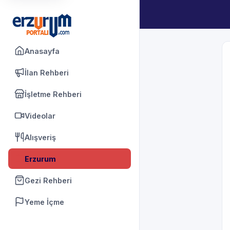
Anasayfa
İlan Rehberi
İşletme Rehberi
Videolar
Alışveriş
Erzurum
Gezi Rehberi
Yeme İçme