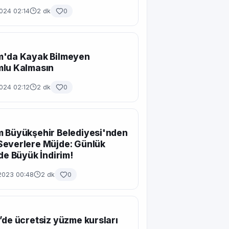
024 02:14
2 dk
0
m'da Kayak Bilmeyen
mlu Kalmasın
024 02:12
2 dk
0
 Büyükşehir Belediyesi'nden
Severlere Müjde: Günlük
rde Büyük İndirim!
2023 00:48
2 dk
0
’de ücretsiz yüzme kursları