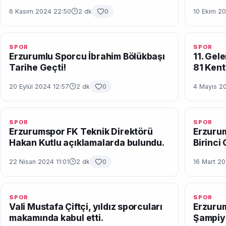
6 Kasım 2024 22:50
2 dk
0
10 Ekim 2
SPOR
SPOR
Erzurumlu Sporcu İbrahim Bölükbaşı
11. Gel
Tarihe Geçti!
81 Kent
20 Eylül 2024 12:57
2 dk
0
4 Mayıs 20
SPOR
SPOR
Erzurumspor FK Teknik Direktörü
Erzurum
Hakan Kutlu açıklamalarda bulundu.
Birinci 
22 Nisan 2024 11:01
2 dk
0
16 Mart 2
SPOR
SPOR
Vali Mustafa Çiftçi, yıldız sporcuları
Erzurum
makamında kabul etti.
Şampiy