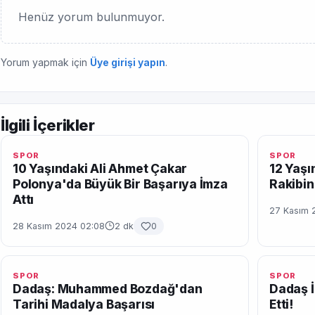
Henüz yorum bulunmuyor.
Yorum yapmak için
Üye girişi yapın
.
İlgili İçerikler
SPOR
SPOR
10 Yaşındaki Ali Ahmet Çakar
12 Yaşı
Polonya'da Büyük Bir Başarıya İmza
Rakibin
Attı
27 Kasım 
28 Kasım 2024 02:08
2 dk
0
SPOR
SPOR
Dadaş: Muhammed Bozdağ'dan
Dadaş İ
Tarihi Madalya Başarısı
Etti!