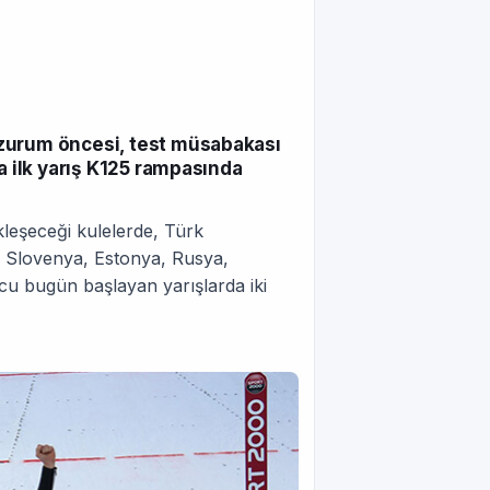
rzurum öncesi, test müsabakası
a ilk yarış K125 rampasında
leşeceği kulelerde, Türk
a, Slovenya, Estonya, Rusya,
rcu bugün başlayan yarışlarda iki