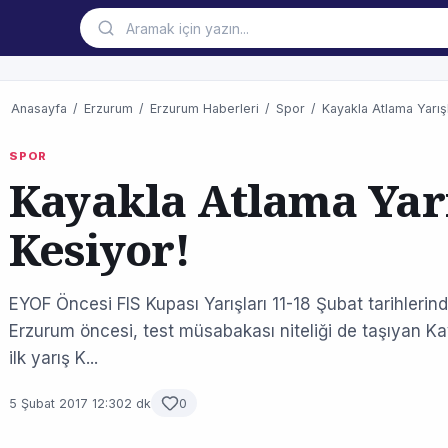
Anasayfa
/
Erzurum
/
Erzurum Haberleri
/
Spor
/
Kayakla Atlama Yarış
SPOR
Kayakla Atlama Yarı
Kesiyor!
EYOF Öncesi FIS Kupası Yarışları 11-18 Şubat tarihler
Erzurum öncesi, test müsabakası niteliği de taşıyan K
ilk yarış K...
5 Şubat 2017 12:30
2 dk
0