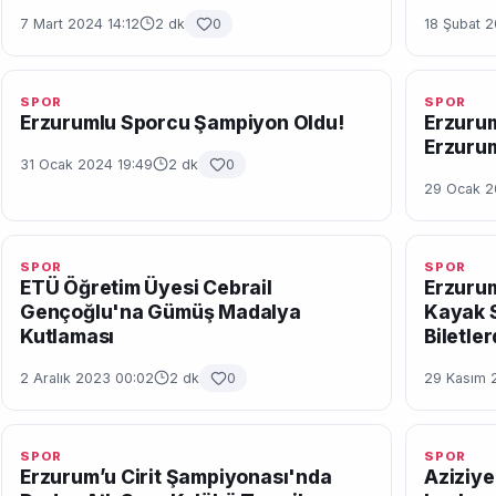
7 Mart 2024 14:12
2 dk
0
18 Şubat 2
SPOR
SPOR
Erzurumlu Sporcu Şampiyon Oldu!
Erzuru
Erzuru
31 Ocak 2024 19:49
2 dk
0
29 Ocak 2
SPOR
SPOR
ETÜ Öğretim Üyesi Cebrail
Erzurum
Gençoğlu'na Gümüş Madalya
Kayak 
Kutlaması
Biletle
2 Aralık 2023 00:02
2 dk
0
29 Kasım 
SPOR
SPOR
Erzurum’u Cirit Şampiyonası'nda
Aziziye