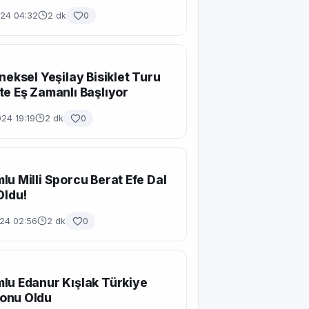
024 04:32
2 dk
0
eneksel Yeşilay Bisiklet Turu
te Eş Zamanlı Başlıyor
24 19:19
2 dk
0
lu Milli Sporcu Berat Efe Dal
Oldu!
024 02:56
2 dk
0
lu Edanur Kışlak Türkiye
onu Oldu