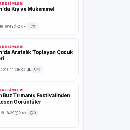
 RESİMLERİ
m'da Kış ve Mükemmel
r
18 18:49
2 dk
0
 RESİMLERİ
m'da Arafalık Toplayan Çocuk
ri
 2018 14:29
2 dk
0
 RESİMLERİ
 Buz Tırmanış Festivalinden
Kesen Görüntüler
18 18:29
2 dk
0