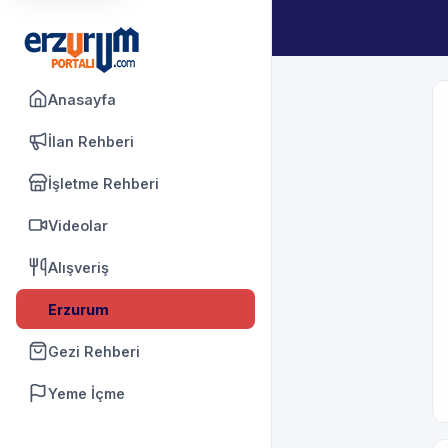
Anasayfa
İlan Rehberi
İşletme Rehberi
Videolar
Alışveriş
Erzurum
Gezi Rehberi
Yeme İçme