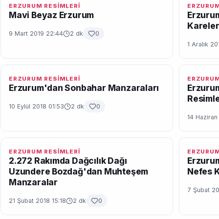
ERZURUM RESİMLERİ
ERZURUM
Mavi Beyaz Erzurum
Erzuru
Karele
9 Mart 2019 22:44
2 dk
0
1 Aralık 20
ERZURUM RESİMLERİ
ERZURUM
Erzurum'dan Sonbahar Manzaraları
Erzuru
Resimle
10 Eylül 2018 01:53
2 dk
0
14 Haziran
ERZURUM RESİMLERİ
ERZURUM
2.272 Rakımda Dağcılık Dağı
Erzurum
Uzundere Bozdağ'dan Muhteşem
Nefes 
Manzaralar
7 Şubat 20
21 Şubat 2018 15:18
2 dk
0