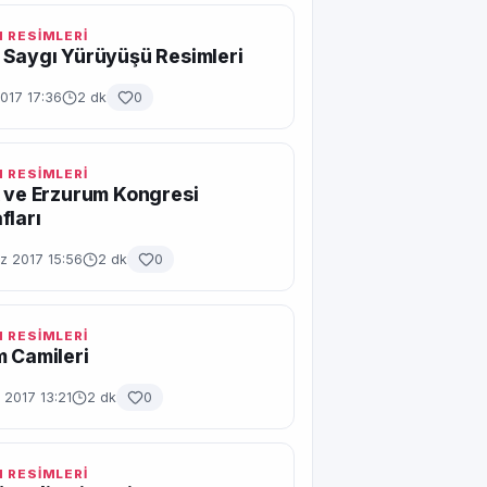
 RESİMLERİ
 Saygı Yürüyüşü Resimleri
017 17:36
2 dk
0
 RESİMLERİ
 ve Erzurum Kongresi
fları
 2017 15:56
2 dk
0
 RESİMLERİ
 Camileri
 2017 13:21
2 dk
0
 RESİMLERİ