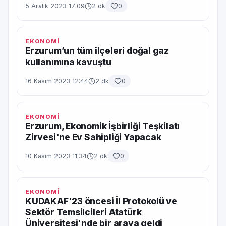
5 Aralık 2023 17:09
2 dk
0
EKONOMİ
Erzurum’un tüm ilçeleri doğal gaz
kullanımına kavuştu
16 Kasım 2023 12:44
2 dk
0
EKONOMİ
Erzurum, Ekonomik İşbirliği Teşkilatı
Zirvesi'ne Ev Sahipliği Yapacak
10 Kasım 2023 11:34
2 dk
0
EKONOMİ
KUDAKAF'23 öncesi İl Protokolü ve
Sektör Temsilcileri Atatürk
Üniversitesi'nde bir araya geldi