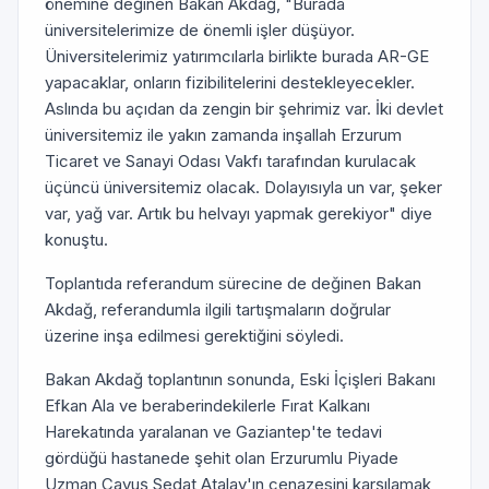
önemine değinen Bakan Akdağ, "Burada
üniversitelerimize de önemli işler düşüyor.
Üniversitelerimiz yatırımcılarla birlikte burada AR-GE
yapacaklar, onların fizibilitelerini destekleyecekler.
Aslında bu açıdan da zengin bir şehrimiz var. İki devlet
üniversitemiz ile yakın zamanda inşallah Erzurum
Ticaret ve Sanayi Odası Vakfı tarafından kurulacak
üçüncü üniversitemiz olacak. Dolayısıyla un var, şeker
var, yağ var. Artık bu helvayı yapmak gerekiyor" diye
konuştu.
Toplantıda referandum sürecine de değinen Bakan
Akdağ, referandumla ilgili tartışmaların doğrular
üzerine inşa edilmesi gerektiğini söyledi.
Bakan Akdağ toplantının sonunda, Eski İçişleri Bakanı
Efkan Ala ve beraberindekilerle Fırat Kalkanı
Harekatında yaralanan ve Gaziantep'te tedavi
gördüğü hastanede şehit olan Erzurumlu Piyade
Uzman Çavuş Sedat Atalay'ın cenazesini karşılamak