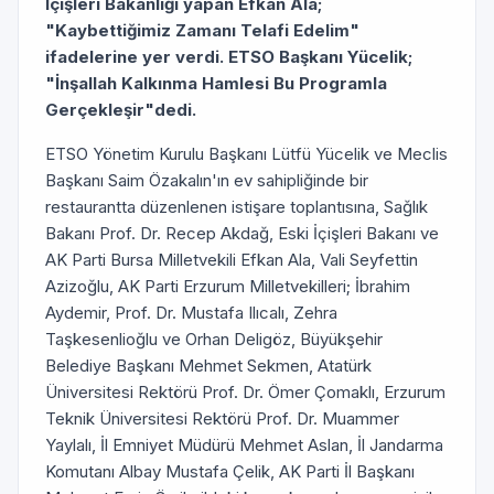
İçişleri Bakanlığı yapan
Efkan Ala;
"Kaybettiğimiz Zamanı Telafi Edelim"
ifadelerine yer verdi. ETSO
Başkanı Yücelik;
"İnşallah Kalkınma Hamlesi Bu Programla
Gerçekleşir"dedi.
ETSO Yönetim Kurulu Başkanı Lütfü Yücelik ve Meclis
Başkanı Saim Özakalın'ın ev sahipliğinde bir
restaurantta düzenlenen istişare toplantısına, Sağlık
Bakanı Prof. Dr. Recep Akdağ, Eski İçişleri Bakanı ve
AK Parti Bursa Milletvekili Efkan Ala, Vali Seyfettin
Azizoğlu, AK Parti Erzurum Milletvekilleri; İbrahim
Aydemir, Prof. Dr. Mustafa Ilıcalı, Zehra
Taşkesenlioğlu ve Orhan Deligöz, Büyükşehir
Belediye Başkanı Mehmet Sekmen, Atatürk
Üniversitesi Rektörü Prof. Dr. Ömer Çomaklı, Erzurum
Teknik Üniversitesi Rektörü Prof. Dr. Muammer
Yaylalı, İl Emniyet Müdürü Mehmet Aslan, İl Jandarma
Komutanı Albay Mustafa Çelik, AK Parti İl Başkanı