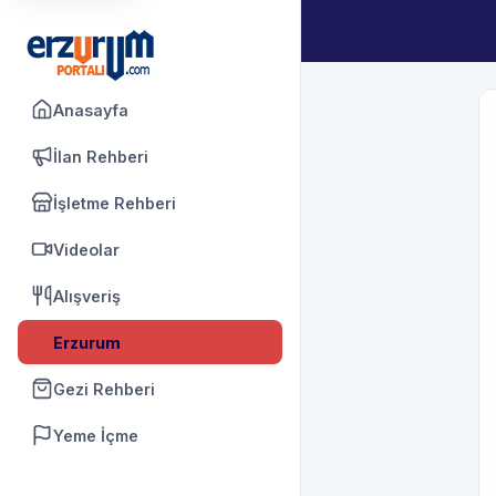
Anasayfa
İlan Rehberi
İşletme Rehberi
Videolar
Alışveriş
Erzurum
Gezi Rehberi
Yeme İçme