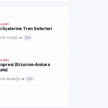
LLARI
 İlçelerine Tren Seferleri
016 11:13
2 dk
0
LLARI
kspresi (Erzurum-Ankara
ahı)
2016 06:40
2 dk
0