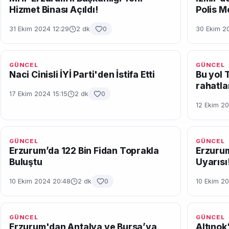
Hizmet Binası Açıldı!
Polis M
31 Ekim 2024 12:29
2 dk
0
30 Ekim 2
GÜNCEL
GÜNCEL
Naci Cinisli İYİ Parti'den İstifa Etti
Bu yol 
rahatla
17 Ekim 2024 15:15
2 dk
0
12 Ekim 20
GÜNCEL
GÜNCEL
Erzurum’da 122 Bin Fidan Toprakla
Erzurum
Buluştu
Uyarısı
10 Ekim 2024 20:48
2 dk
0
10 Ekim 20
GÜNCEL
GÜNCEL
Erzurum'dan Antalya ve Bursa’ya
Altınok'