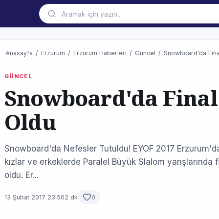
Anasayfa
/
Erzurum
/
Erzurum Haberleri
/
Güncel
/
Snowboard'da Final
GÜNCEL
Snowboard'da Final 
Oldu
Snowboard'da Nefesler Tutuldu! EYOF 2017 Erzurum'da
kızlar ve erkeklerde Paralel Büyük Slalom yarışlarında fi
oldu. Er...
13 Şubat 2017 23:50
2 dk
0