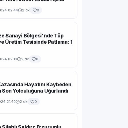
2024 02:44
2 dk
0
e Sanayi Bölgesi'nde Tüp
e Üretim Tesisinde Patlama: 1
2024 02:13
2 dk
0
Kazasında Hayatını Kaybeden
 Son Yolculuğuna Uğurlandı
024 21:40
2 dk
0
 Silahlı Saldırı: Erzurumlu