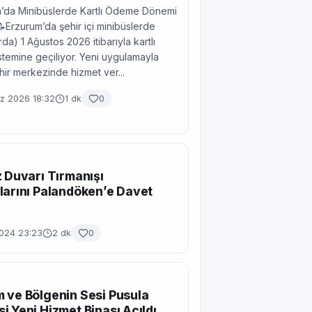
’da Minibüslerde Kartlı Ödeme Dönemi
📝Erzurum’da şehir içi minibüslerde
da) 1 Ağustos 2026 itibarıyla kartlı
temine geçiliyor. Yeni uygulamayla
ehir merkezinde hizmet ver...
 2026 18:32
1 dk
0
z Duvarı Tırmanışı
larını Palandöken’e Davet
2024 23:23
2 dk
0
 ve Bölgenin Sesi Pusula
i Yeni Hizmet Binası Açıldı