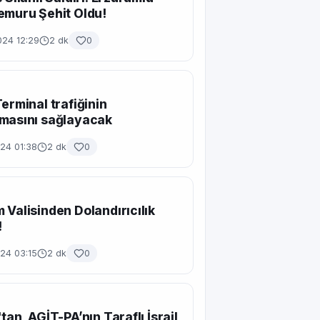
emuru Şehit Oldu!
024 12:29
2 dk
0
Terminal trafiğinin
masını sağlayacak
24 01:38
2 dk
0
 Valisinden Dolandırıcılık
!
24 03:15
2 dk
0
tan, AGİT-PA’nın Taraflı İsrail