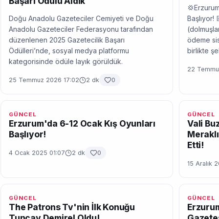
Başarı Ödülü Aldık
💢Erzurum
Doğu Anadolu Gazeteciler Cemiyeti ve Doğu
Başlıyor! 
Anadolu Gazeteciler Federasyonu tarafından
(dolmuşlar
düzenlenen 2025 Gazetecilik Başarı
ödeme sis
Ödülleri’nde, sosyal medya platformu
birlikte ş
kategorisinde ödüle layık görüldük.
22 Temmuz
25 Temmuz 2026 17:02
2 dk
0
GÜNCEL
GÜNCEL
Erzurum'da 6-12 Ocak Kış Oyunları
Vali Bu
Başlıyor!
Meraklı
Etti!
4 Ocak 2025 01:07
2 dk
0
15 Aralık 
GÜNCEL
GÜNCEL
The Patrons Tv'nin İlk Konuğu
Erzurum
Tuncay Demirel Oldu!
Gazetes