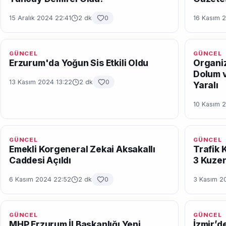
15 Aralık 2024 22:41
2 dk
0
16 Kasım 
GÜNCEL
GÜNCEL
Erzurum'da Yoğun Sis Etkili Oldu
Organiz
Dolum v
13 Kasım 2024 13:22
2 dk
0
Yaralı
10 Kasım 
GÜNCEL
GÜNCEL
Emekli Korgeneral Zekai Aksakallı
Trafik 
Caddesi Açıldı
3 Kuzen
6 Kasım 2024 22:52
2 dk
0
3 Kasım 2
GÜNCEL
GÜNCEL
MHP Erzurum İl Başkanlığı Yeni
İzmir’de