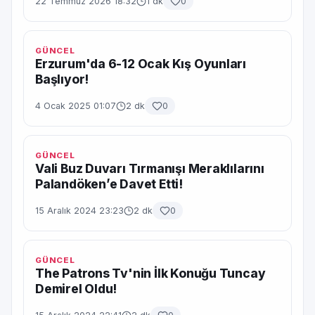
22 Temmuz 2026 18:32
1 dk
0
GÜNCEL
Erzurum'da 6-12 Ocak Kış Oyunları
Başlıyor!
4 Ocak 2025 01:07
2 dk
0
GÜNCEL
Vali Buz Duvarı Tırmanışı Meraklılarını
Palandöken’e Davet Etti!
15 Aralık 2024 23:23
2 dk
0
GÜNCEL
The Patrons Tv'nin İlk Konuğu Tuncay
Demirel Oldu!