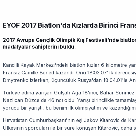
EYOF 2017 Biatlon'da Kızlarda Birinci Fra
2017 Avrupa Gençlik Olimpik Kış Festivali'nde biatlon
madalyalar sahiplerini buldu.
Kandilli Kayak Merkezi'ndeki biatlon kızlar 6 kilometre yarı
Fransız Camille Bened kazandı. Onu 18:03.07'lik derecesi
Dmytrenko izlerken, üçüncülük Rusya'dan 18:04.01'le An
Türkiye adına yarışan Gülşah Ağa 18'inci, Bahar Sönmez
Nazlıcan Düzce de 46'ncı oldu. Yarışı birincilikle tamam
yorucu bir yarıştı, bu benim ilk olimpiyatım ve kazandığı
Hırvatistan Cumhurbaşkanı'nın eşi Jakov Kitarovic de Kandil
Ülkesinin sporcuları ile bir süre konuşan Kitarovic, daha s