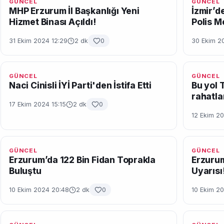
GÜNCEL
GÜNCEL
MHP Erzurum İl Başkanlığı Yeni
İzmir’de
Hizmet Binası Açıldı!
Polis M
31 Ekim 2024 12:29
2 dk
0
30 Ekim 2
GÜNCEL
GÜNCEL
Naci Cinisli İYİ Parti'den İstifa Etti
Bu yol 
rahatla
17 Ekim 2024 15:15
2 dk
0
12 Ekim 20
GÜNCEL
GÜNCEL
Erzurum’da 122 Bin Fidan Toprakla
Erzurum
Buluştu
Uyarısı
10 Ekim 2024 20:48
2 dk
0
10 Ekim 20