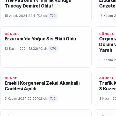
The Patrons Tv'nin İlk Konuğu
Erzurum
Tuncay Demirel Oldu!
Gazetes
15 Aralık 2024 22:41
2 dk
0
16 Kasım 
GÜNCEL
GÜNCEL
Erzurum'da Yoğun Sis Etkili Oldu
Organiz
Dolum v
13 Kasım 2024 13:22
2 dk
0
Yaralı
10 Kasım 
GÜNCEL
GÜNCEL
Emekli Korgeneral Zekai Aksakallı
Trafik 
Caddesi Açıldı
3 Kuzen
6 Kasım 2024 22:52
2 dk
0
3 Kasım 2