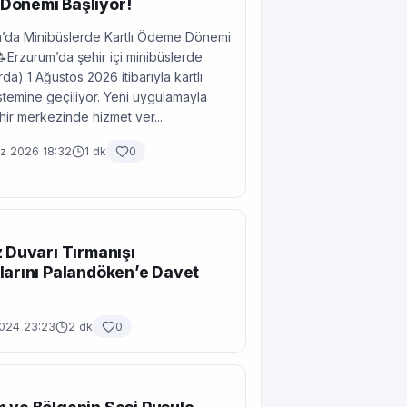
Dönemi Başlıyor!
’da Minibüslerde Kartlı Ödeme Dönemi
📝Erzurum’da şehir içi minibüslerde
da) 1 Ağustos 2026 itibarıyla kartlı
temine geçiliyor. Yeni uygulamayla
ehir merkezinde hizmet ver...
 2026 18:32
1 dk
0
z Duvarı Tırmanışı
larını Palandöken’e Davet
2024 23:23
2 dk
0