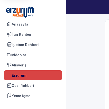
Anasayfa
İlan Rehberi
İşletme Rehberi
Videolar
Alışveriş
Erzurum
Gezi Rehberi
Yeme İçme