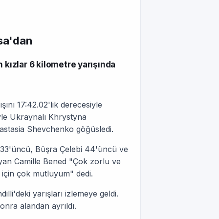
nsa'dan
 kızlar 6 kilometre yarışında
şını 17:42.02'lik derecesiyle
yle Ukraynalı Khrystyna
astasia Shevchenko göğüsledi.
 33'üncü, Büşra Çelebi 44'üncü ve
layan Camille Bened "Çok zorlu ve
m için çok mutluyum" dedi.
li'deki yarışları izlemeye geldi.
onra alandan ayrıldı.