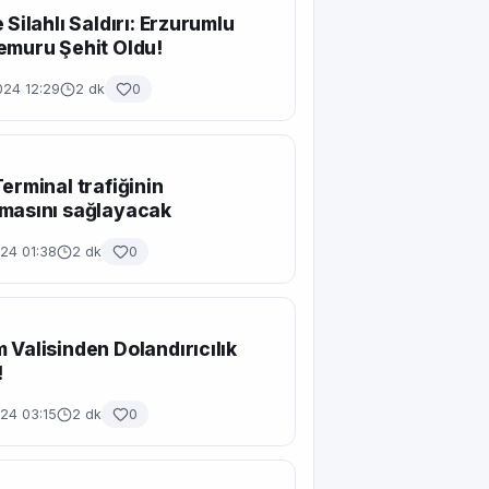
 Silahlı Saldırı: Erzurumlu
emuru Şehit Oldu!
024 12:29
2 dk
0
Terminal trafiğinin
masını sağlayacak
24 01:38
2 dk
0
 Valisinden Dolandırıcılık
!
24 03:15
2 dk
0