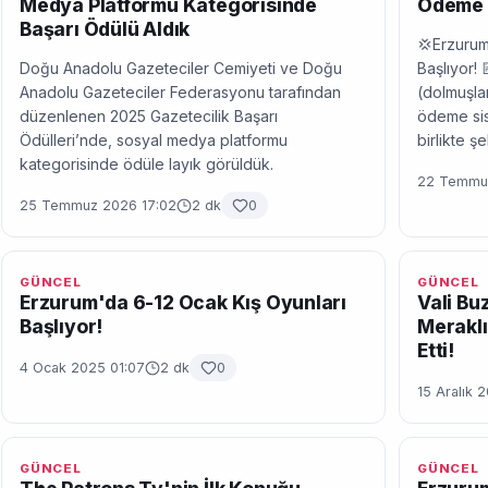
Medya Platformu Kategorisinde
Ödeme 
Başarı Ödülü Aldık
💢Erzurum
Doğu Anadolu Gazeteciler Cemiyeti ve Doğu
Başlıyor! 
Anadolu Gazeteciler Federasyonu tarafından
(dolmuşlar
düzenlenen 2025 Gazetecilik Başarı
ödeme sis
Ödülleri’nde, sosyal medya platformu
birlikte ş
kategorisinde ödüle layık görüldük.
22 Temmuz
25 Temmuz 2026 17:02
2 dk
0
GÜNCEL
GÜNCEL
Erzurum'da 6-12 Ocak Kış Oyunları
Vali Bu
Başlıyor!
Meraklı
Etti!
4 Ocak 2025 01:07
2 dk
0
15 Aralık 
GÜNCEL
GÜNCEL