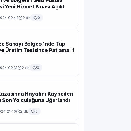
 ve Bölgenin Sesi Pusula
i Yeni Hizmet Binası Açıldı
2024 02:44
2 dk
0
e Sanayi Bölgesi'nde Tüp
e Üretim Tesisinde Patlama: 1
2024 02:13
2 dk
0
Kazasında Hayatını Kaybeden
 Son Yolculuğuna Uğurlandı
024 21:40
2 dk
0