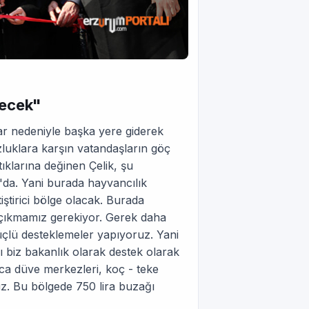
lecek"
lar nedeniyle başka yere giderek
zluklara karşın vatandaşların göç
ıklarına değinen Çelik, şu
'da. Yani burada hayvancılık
tirici bölge olacak. Burada
n çıkmamız gerekiyor. Gerek daha
 güçlü desteklemeler yapıyoruz. Yani
ı biz bakanlık olarak destek olarak
rıca düve merkezleri, koç - teke
uz. Bu bölgede 750 lira buzağı