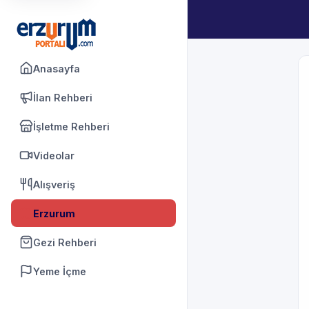
Anasayfa
İlan Rehberi
İşletme Rehberi
Videolar
Alışveriş
Erzurum
Gezi Rehberi
Yeme İçme