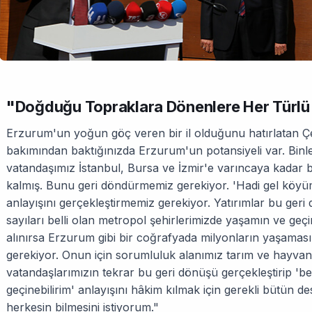
"D
oğduğu Topraklara Dönenlere Her Türlü
Erzurum'un yoğun göç veren bir il olduğunu hatırlatan Çel
bakımından baktığınızda Erzurum'un potansiyeli var. Binl
vatandaşımız İstanbul, Bursa ve İzmir'e varıncaya kada
kalmış. Bunu geri döndürmemiz gerekiyor. 'Hadi gel köyü
anlayışını gerçekleştirmemiz gerekiyor. Yatırımlar bu geri 
sayıları belli olan metropol şehirlerimizde yaşamın ve ge
alınırsa Erzurum gibi bir coğrafyada milyonların yaşama
gerekiyor. Onun için sorumluluk alanımız tarım ve hayvan
vatandaşlarımızın tekrar bu geri dönüşü gerçekleştirip 
geçinebilirim' anlayışını hâkim kılmak için gerekli bütün de
herkesin bilmesini istiyorum."