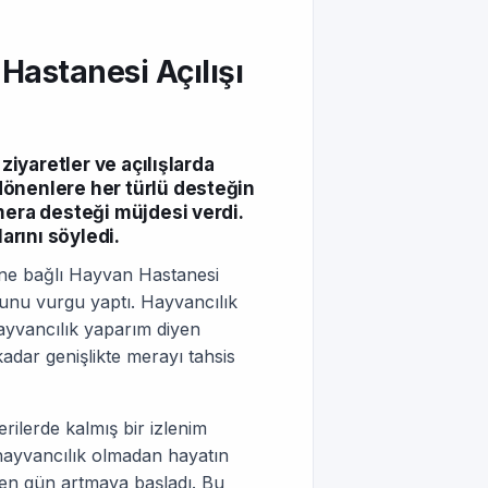
astanesi Açılışı
ziyaretler ve açılışlarda
dönenlere her türlü desteğin
mera desteği müjdesi verdi.
rını söyledi.
sine bağlı Hayvan Hastanesi
uğunu vurgu yaptı. Hayvancılık
ayvancılık yaparım diyen
adar genişlikte merayı tahsis
rilerde kalmış bir izlenim
 hayvancılık olmadan hayatın
en gün artmaya başladı. Bu