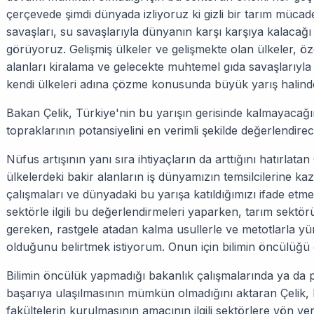
çerçevede şimdi dünyada izliyoruz ki gizli bir tarım mücade
savaşları, su savaşlarıyla dünyanın karşı karşıya kalacağı
görüyoruz. Gelişmiş ülkeler ve gelişmekte olan ülkeler, öze
alanları kiralama ve gelecekte muhtemel gıda savaşlarıyla 
kendi ülkeleri adına çözme konusunda büyük yarış halindele
Bakan Çelik, Türkiye'nin bu yarışın gerisinde kalmayacağı
topraklarının potansiyelini en verimli şekilde değerlendirece
Nüfus artışının yanı sıra ihtiyaçların da arttığını hatırlatan
ülkelerdeki bakir alanların iş dünyamızın temsilcilerine ka
çalışmaları ve dünyadaki bu yarışa katıldığımızı ifade etm
sektörle ilgili bu değerlendirmeleri yaparken, tarım sektör
gereken, rastgele atadan kalma usullerle ve metotlarla 
olduğunu belirtmek istiyorum. Onun için bilimin öncülüğü 
Bilimin öncülük yapmadığı bakanlık çalışmalarında ya da p
başarıya ulaşılmasının mümkün olmadığını aktaran Çelik, 
fakültelerin kurulmasının amacının ilgili sektörlere yön 