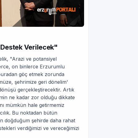
 Destek Verilecek"
ik, "Arazi ve potansiyel
erce, on binlerce Erzurumlu
r buradan göç etmek zorunda
müze, şehrimize geri dönelim'
dönüşü gerçekleştirecektir. Artık
çimin ne kadar zor olduğu dikkate
sını mümkün hale getirmemiz
cılık. Bu noktadan bütün
'ben doğduğum şehirde daha rahat
stekleri verdiğimizi ve vereceğimizi