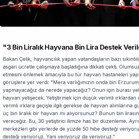
"3 Bin Liralık Hayvana Bin Lira Destek Veri
Bakan Çelik, hayvancılık yapan vatandaşların bazı sıkıntı
asgari ücretle çalışmaya başladığına dikkati çekti. Olumsu
etmesini önlemek amacıyla bu tür hayvan hastaneleri yapt
görüşlere yer verdi: "Mera varlığımızın onda biri Erzurum
yapmayacağız da nerede yapacağız? Onun için burası yetiş
hayvan yetişecek. Yetiştirmek için düşük verimli ırklarda
verimli ırklara geçişle ilgili gerekse de hayvan alımlarına
üç bin liralık bir hayvan mı alıyorsunuz? Bunun bin lirasın
vereceğiz. Bu, 30 yetiştirici ilimize has bir düzenleme. Ay
merkezleri gibi yerlerde de yüzde 50 hibe desteği veriyor
desteği veriyoruz. Yani veriyoruz da veriyoruz."