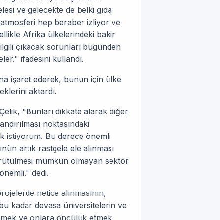
lesi ve gelecekte de belki gıda
 atmosferi hep beraber izliyor ve
llikle Afrika ülkelerindeki bakir
ilgili çıkacak sorunları bugünden
r." ifadesini kullandı.
na işaret ederek, bunun için ülke
klerini aktardı.
 Çelik, "Bunları dikkate alarak diğer
zandırılması noktasındaki
ek istiyorum. Bu derece önemli
ünün artık rastgele ele alınması
yürütülmesi mümkün olmayan sektör
önemli." dedi.
rojelerde netice alınmasının,
bu kadar devasa üniversitelerin ve
vermek ve onlara öncülük etmek