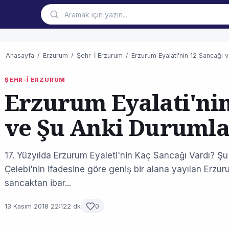
Anasayfa
/
Erzurum
/
Şehr-İ Erzurum
/
Erzurum Eyalati'nin 12 Sancağı 
ŞEHR-İ ERZURUM
Erzurum Eyalati'nin
ve Şu Anki Durumla
17. Yüzyılda Erzurum Eyaleti'nin Kaç Sancağı Vardı? Şu
Çelebi'nin ifadesine göre geniş bir alana yayılan Erzurum
sancaktan ibar...
13 Kasım 2018 22:12
2 dk
0