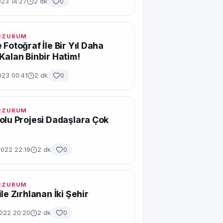
023 14:27
2 dk
0
ERZURUM
 Fotoğraf İle Bir Yıl Daha
Kalan Binbir Hatim!
023 00:41
2 dk
0
ERZURUM
olu Projesi Dadaşlara Çok
2022 22:19
2 dk
0
ERZURUM
le Zırhlanan İki Şehir
2022 20:20
2 dk
0