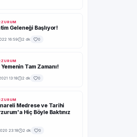
ERZURUM
tim Geleneği Başlıyor!
2022 16:59
2 dk
0
ERZURUM
 Yemenin Tam Zamanı!
2021 13:18
2 dk
0
ERZURUM
inareli Medrese ve Tarihi
rzurum'a Hiç Böyle Baktınız
2020 23:18
2 dk
0