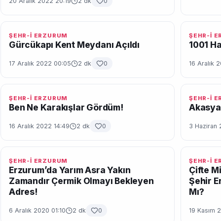
20 Aralık 2022 20:19
2 dk
0
ŞEHR-İ ERZURUM
ŞEHR-İ 
Gürcükapı Kent Meydanı Açıldı
1001 Ha
17 Aralık 2022 00:05
2 dk
0
16 Aralık 
ŞEHR-İ ERZURUM
ŞEHR-İ 
Ben Ne Karakışlar Gördüm!
Akasya
16 Aralık 2022 14:49
2 dk
0
3 Haziran 
ŞEHR-İ ERZURUM
ŞEHR-İ 
Erzurum’da Yarım Asra Yakın
Çifte M
Zamandır Çermik Olmayı Bekleyen
Şehir E
Adres!
Mı?
6 Aralık 2020 01:10
2 dk
0
19 Kasım 