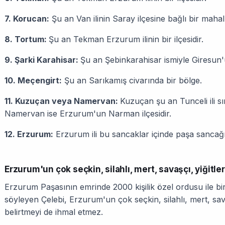
7. Korucan:
Şu an Van ilinin Saray ilçesine bağlı bir mahall
8. Tortum:
Şu an Tekman Erzurum ilinin bir ilçesidir.
9. Şarki Karahisar:
Şu an Şebinkarahisar ismiyle Giresun'un
10. Meçengirt:
Şu an Sarıkamış civarında bir bölge.
11. Kuzuçan veya Namervan:
Kuzuçan şu an Tunceli ili sın
Namervan ise Erzurum'un Narman ilçesidir.
12. Erzurum:
Erzurum ili bu sancaklar içinde paşa sancağı
Erzurum'un çok seçkin, silah­lı, mert, savaşçı, yiğitle
Erzurum Paşasının emrinde 2000 kişilik özel ordusu ile b
söyleyen Çelebi, Erzurum'un çok seçkin, silah­lı, mert, sav
belirtmeyi de ihmal etmez.