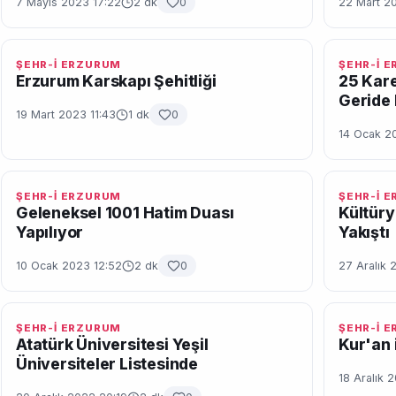
7 Mayıs 2023 17:22
2 dk
0
22 Mart 2
ŞEHR-İ ERZURUM
ŞEHR-İ 
Erzurum Karskapı Şehitliği
25 Kare
Geride 
19 Mart 2023 11:43
1 dk
0
14 Ocak 2
ŞEHR-İ ERZURUM
ŞEHR-İ 
Geleneksel 1001 Hatim Duası
Kültüry
Yapılıyor
Yakıştı
10 Ocak 2023 12:52
2 dk
0
27 Aralık 
ŞEHR-İ ERZURUM
ŞEHR-İ 
Atatürk Üniversitesi Yeşil
Kur'an i
Üniversiteler Listesinde
18 Aralık 