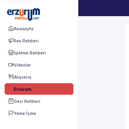
Anasayfa
İlan Rehberi
İşletme Rehberi
Videolar
Alışveriş
Erzurum
Gezi Rehberi
Yeme İçme