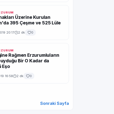
ERZURUM
akları Üzerine Kurulan
m'da 395 Çeşme ve 525 Lüle
019 20:17
2 dk
0
ERZURUM
ğine Rağmen Erzurumluların
uyduğu Bir O Kadar da
ü Eşo
19 16:58
2 dk
0
Sonraki Sayfa