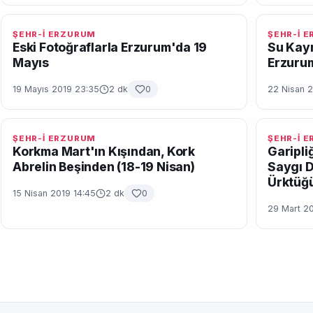
ŞEHR-İ ERZURUM
ŞEHR-İ 
Eski Fotoğraflarla Erzurum'da 19
Su Kayn
Mayıs
Erzuru
19 Mayıs 2019 23:35
2 dk
0
22 Nisan 2
ŞEHR-İ ERZURUM
ŞEHR-İ 
Korkma Mart'ın Kışından, Kork
Garipli
Abrelin Beşinden (18-19 Nisan)
Saygı D
Ürktüğ
15 Nisan 2019 14:45
2 dk
0
29 Mart 20