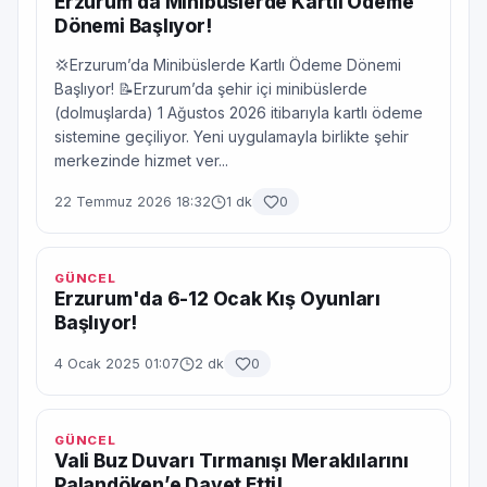
Erzurum’da Minibüslerde Kartlı Ödeme
Dönemi Başlıyor!
💢Erzurum’da Minibüslerde Kartlı Ödeme Dönemi
Başlıyor! 📝Erzurum’da şehir içi minibüslerde
(dolmuşlarda) 1 Ağustos 2026 itibarıyla kartlı ödeme
sistemine geçiliyor. Yeni uygulamayla birlikte şehir
merkezinde hizmet ver...
22 Temmuz 2026 18:32
1 dk
0
GÜNCEL
Erzurum'da 6-12 Ocak Kış Oyunları
Başlıyor!
4 Ocak 2025 01:07
2 dk
0
GÜNCEL
Vali Buz Duvarı Tırmanışı Meraklılarını
Palandöken’e Davet Etti!