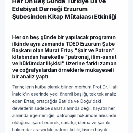
Her On Beş Günde Türkiye Dil ve
Edebiyat Derneği Erzurum
Şubesinden Kitap Mütalaası Etkinliği
Her on beş günde bir yapılacak programın
ilkinde aynı zamanda TDED Erzurum Şube
Başkanı olan Murat Ertaş "Şair ve Patron"
kitabından hareketle "patronaj, ilim-sanat
ve hükümdar ilişkisi" üzerine farklı zaman
ve coğrafyalardan örneklerle mukayeseli
bir analiz yaptı.
Tarihçilerin kutbu olarak bilinen merhum Prof.Dr. Halil
İnalcık'ın eserinde yedi önemli başlığı, tek tek analiz
eden Ertaş, ortaçağda Batı'da ve Doğu'daki
devletlerin sadece sanat alanında değil, hayatın her
alanında egemenliğin, patronajın hükümdar ailesinde
olduğuna işaret ederek, sanatçı, ulema ve şair ile
hükümdar arasındaki patron-kul ilişkisinin büyük