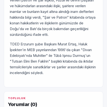
verilen patron ve şair ilişkisi, Fuzûlî ile devrin paşaları
ve hükümdarları arasındaki ilişki, şairlere verilen
inamlar ve bunların kayıt altına alındığı inam defterleri
hakkında bilgi verdi, "Şair ve Patron" kitabında ortaya
konan hakikatlerin ve ilişkilerin günümüzde de
Doğu'da ve Batı'da birçok bakımdan geçerliliğini
sürdürdüğünü ifade etti.
TDED Erzurum şube Başkanı Murat Ertaş, Haluk
İpekten'in MEB yayınlarından 1996'da çıkan "Divan
Edebiyatı'nda Muhitler" ile Tûbâ Işınsu Durmuş'un
"Tutsan Elini Ben Fakîrin" başlıklı kitabında da iktidar
temsilcileriyle sanatkârlar ve şariler arasındaki ilişkinin
incelendiğini söyledi.
TOPLULUK
Yorumlar (
0
)