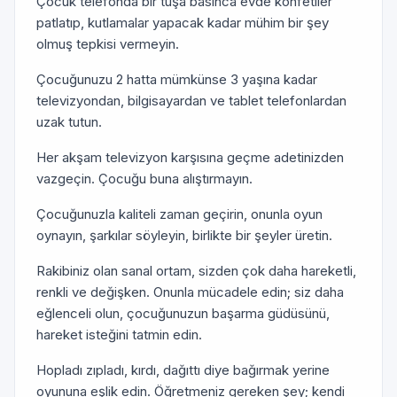
Çocuk telefonda bir tuşa basınca evde konfetiler
patlatıp, kutlamalar yapacak kadar mühim bir şey
olmuş tepkisi vermeyin.
Çocuğunuzu 2 hatta mümkünse 3 yaşına kadar
televizyondan, bilgisayardan ve tablet telefonlardan
uzak tutun.
Her akşam televizyon karşısına geçme adetinizden
vazgeçin. Çocuğu buna alıştırmayın.
Çocuğunuzla kaliteli zaman geçirin, onunla oyun
oynayın, şarkılar söyleyin, birlikte bir şeyler üretin.
Rakibiniz olan sanal ortam, sizden çok daha hareketli,
renkli ve değişken. Onunla mücadele edin; siz daha
eğlenceli olun, çocuğunuzun başarma güdüsünü,
hareket isteğini tatmin edin.
Hopladı zıpladı, kırdı, dağıttı diye bağırmak yerine
oyununa eşlik edin. Öğretmeniz gereken şey; kendi