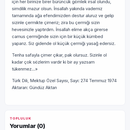
için her birinize birer bürüncük gömlek irsal olundu,
simdilik mazur olsun. İnsallah yakında vademiz
tamamında ağa efendimizden destur aluruz ve gelip
sizinle çermikte çimeriz; zira bu çermiği sizin
hevesinizle yaptırdım. İnsallah elime akça girerse
camus çermiğinde sizin için bir küçük kümbed
yaparız. Siz gidende ol küçük çermiği yasağ edersiz.
Tenha safayla çimer çıkar, pak olursuz. Sizinle ol
kadar çok sözlerim vardır ki bir ay yazsam
tükenmez...»
Türk Dili, Mektup Özel Sayısı, Sayı: 274 Temmuz 1974
Aktaran: Gündüz Aktan
TOPLULUK
Yorumlar (
0
)