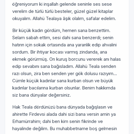
öğreniyorum ki inşallah gelende seninle ses sese
verelim de türlü türlü besteler, güzel güzel kitaplar
okuyalım. Allahü Tealaya âşık olalım, safalar edelim.
Bir küçük kadın gördüm, hemen sana benzettim.
Selam sabah ettim, sesi dahi sana benzerdi; senin
hatırın için sokak ortasında ana yaranlik edip ahvalini
sordum. Bir ihtiyar kocası varmış zindanda, ana
ekmek görürmüş. On kuruş borcunu vererek anı halas
edip sevabını sana bağısladım. Allahü Teala senden
razı olsun, zira ben senden yer gök dolusu razıyım...
Cümle küçük kadınlar sana kurban olsun ve büyük
kadınlar bacılarına kurban olsunlar. Benim hakkımda
siz bana dünyalar değersiniz.
Hak Teala dördünüzü bana dünyada bağışlasın ve
ahirette Firdevsi alada dahi sizi bana versin amin ya
Erhamürrahim; dahi ben kim senin fikrinde ve
hayalinde değilim. Bu muhabbetname boş gelmesin