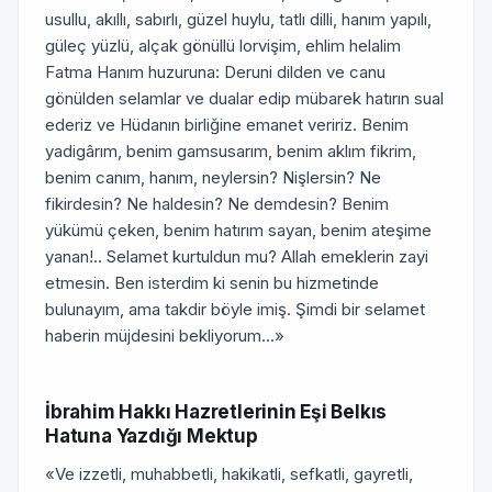
usullu, akıllı, sabırlı, güzel huylu, tatlı dilli, hanım yapılı,
güleç yüzlü, alçak gönüllü lorvişim, ehlim helalim
Fatma Hanım huzuruna: Deruni dilden ve canu
gönülden selamlar ve dualar edip mübarek hatırın sual
ederiz ve Hüdanın birliğine emanet veririz. Benim
yadigârım, benim gamsusarım, benim aklım fikrim,
benim canım, hanım, neylersin? Nişlersin? Ne
fikirdesin? Ne haldesin? Ne demdesin? Benim
yükümü çeken, benim hatırım sayan, benim ateşime
yanan!.. Selamet kurtuldun mu? Allah emeklerin zayi
etmesin. Ben isterdim ki senin bu hizmetinde
bulunayım, ama takdir böyle imiş. Şimdi bir selamet
haberin müjdesini bekliyorum...»
İbrahim Hakkı Hazretlerinin Eşi Belkıs
Hatuna Yazdığı Mektup
«Ve izzetli, muhabbetli, hakikatli, sefkatli, gayretli,