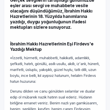
Gerçek sevgilerin tartışıldığı günümüzde
eşler arası sevgi ve muhabbete vesile
olacağını düşündüğümüz, İbrahim Hakkı
Hazretlerinin 18. Yüzyılda hanımlarına
yazdığı, duygu yoğunluğunun ifadesi
mektupları sizlere sunuyoruz.
İbrahim Hakkı Hazretlerinin Eşi Firdevs'e
Yazdığı Mektup
«İzzetli, hürmetli, muhabbetli, hakikatli, adamlıklı,
şefkatli, hatırlı, gönüllü, asıllı usullu, akıllı, iz'anlı, hünerli,
marifetli, üsluplu, yakışıklı, güzel huylu, tatlı dilli, uzun
boylu, ince belli, kıl ayıpsız hatunum, helalim Firdevs
hatun huzuruna:
Derunu dilden ve canu gönülden selamlar ve dualar
edip ol mübarek nazik hatırın sual ederiz. Hüdanın
birliğine emanet veririz. Benim nazlı yarı gamküsarım,
benim, şenliğim, keyfim, benim canım Firdevsim,