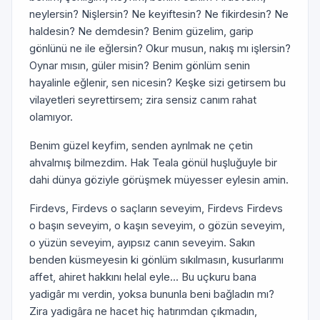
neylersin? Nişlersin? Ne keyiftesin? Ne fikirdesin? Ne
haldesin? Ne demdesin? Benim güzelim, garip
gönlünü ne ile eğlersin? Okur musun, nakış mı işlersin?
Oynar mısın, güler misin? Benim gönlüm senin
hayalinle eğlenir, sen nicesin? Keşke sizi getirsem bu
vilayetleri seyrettirsem; zira sensiz canım rahat
olamıyor.
Benim güzel keyfim, senden ayrılmak ne çetin
ahvalmış bilmezdim. Hak Teala gönül huşluğuyle bir
dahi dünya göziyle görüşmek müyesser eylesin amin.
Firdevs, Firdevs o saçların seveyim, Firdevs Firdevs
o başın seveyim, o kaşın seveyim, o gözün seveyim,
o yüzün seveyim, ayıpsız canın seveyim. Sakın
benden küsmeyesin ki gönlüm sıkılmasın, kusurlarımı
affet, ahiret hakkını helal eyle... Bu uçkuru bana
yadigâr mı verdin, yoksa bununla beni bağladın mı?
Zira yadigâra ne hacet hiç hatırımdan çıkmadın,