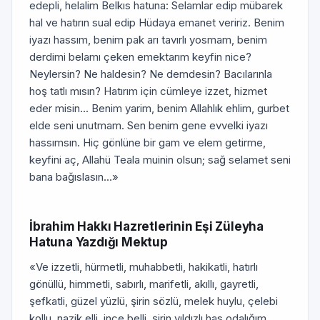
edepli, helalim Belkıs hatuna: Selamlar edip mübarek
hal ve hatırın sual edip Hüdaya emanet veririz. Benim
iyazı hassım, benim pak arı tavırlı yosmam, benim
derdimi belamı çeken emektarım keyfin nice?
Neylersin? Ne haldesin? Ne demdesin? Bacılarınla
hoş tatlı mısın? Hatırım için cümleye izzet, hizmet
eder misin... Benim yarim, benim Allahlık ehlim, gurbet
elde seni unutmam. Sen benim gene evvelki iyazı
hassımsın. Hiç gönlüne bir gam ve elem getirme,
keyfini aç, Allahü Teala muinin olsun; sağ selamet seni
bana bağıslasın...»
İbrahim Hakkı Hazretlerinin Eşi Züleyha
Hatuna Yazdığı Mektup
«Ve izzetli, hürmetli, muhabbetli, hakikatli, hatırlı
gönüllü, himmetli, sabırlı, marifetli, akıllı, gayretli,
şefkatli, güzel yüzlü, şirin sözlü, melek huylu, çelebi
kollu, nazik elli, ince belli, şirin yıldızlı has odalığım,