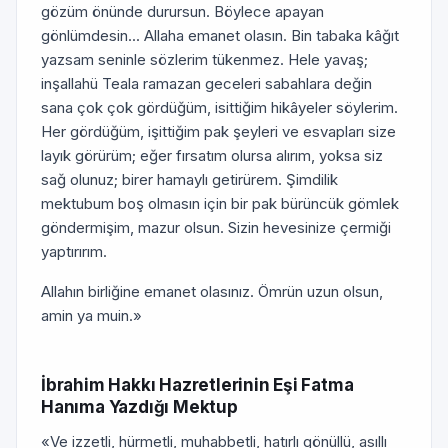
gözüm önünde durursun. Böylece apayan
gönlümdesin... Allaha emanet olasın. Bin tabaka kâğıt
yazsam seninle sözlerim tükenmez. Hele yavaş;
inşallahü Teala ramazan geceleri sabahlara değin
sana çok çok gördüğüm, isittiğim hikâyeler söylerim.
Her gördüğüm, işittiğim pak şeyleri ve esvapları size
layık görürüm; eğer fırsatım olursa alırım, yoksa siz
sağ olunuz; birer hamaylı getirürem. Şimdilik
mektubum boş olmasın için bir pak bürüncük gömlek
göndermişim, mazur olsun. Sizin hevesinize çermiği
yaptırırım.
Allahın birliğine emanet olasınız. Ömrün uzun olsun,
amin ya muin.»
İbrahim Hakkı Hazretlerinin Eşi Fatma
Hanıma Yazdığı Mektup
«Ve izzetli, hürmetli, muhabbetli, hatırlı gönüllü, asıllı