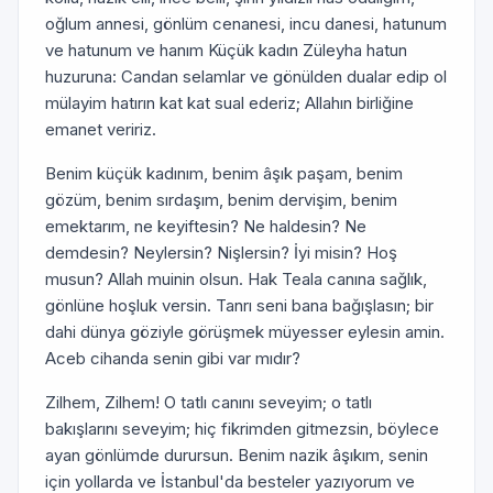
oğlum annesi, gönlüm cenanesi, incu danesi, hatunum
ve hatunum ve hanım Küçük kadın Züleyha hatun
huzuruna: Candan selamlar ve gönülden dualar edip ol
mülayim hatırın kat kat sual ederiz; Allahın birliğine
emanet veririz.
Benim küçük kadınım, benim âşık paşam, benim
gözüm, benim sırdaşım, benim dervişim, benim
emektarım, ne keyiftesin? Ne haldesin? Ne
demdesin? Neylersin? Nişlersin? İyi misin? Hoş
musun? Allah muinin olsun. Hak Teala canına sağlık,
gönlüne hoşluk versin. Tanrı seni bana bağışlasın; bir
dahi dünya göziyle görüşmek müyesser eylesin amin.
Aceb cihanda senin gibi var mıdır?
Zilhem, Zilhem! O tatlı canını seveyim; o tatlı
bakışlarını seveyim; hiç fikrimden gitmezsin, böylece
ayan gönlümde durursun. Benim nazik âşıkım, senin
için yollarda ve İstanbul'da besteler yazıyorum ve