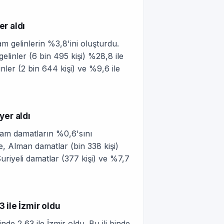
er aldı
am gelinlerin %3,8'ini oluşturdu.
elinler (6 bin 495 kişi) %28,8 ile
linler (2 bin 644 kişi) ve %9,6 ile
yer aldı
lam damatların %0,6'sını
, Alman damatlar (bin 338 kişi)
Suriyeli damatlar (377 kişi) ve %7,7
 ile İzmir oldu
e 2,63 ile İzmir oldu. Bu ili binde