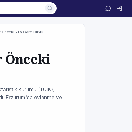
r Önceki Yıla Göre Düştü
r Önceki
tatistik Kurumu (TUİK),
kladı. Erzurum'da evlenme ve