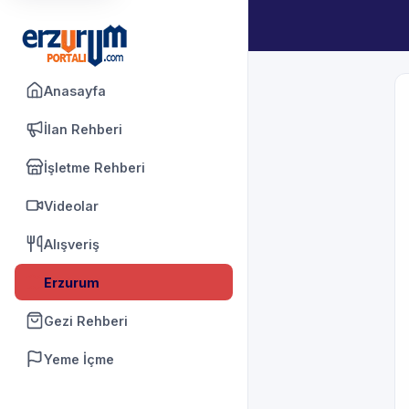
Anasayfa
İlan Rehberi
İşletme Rehberi
Videolar
Alışveriş
Erzurum
Gezi Rehberi
Yeme İçme