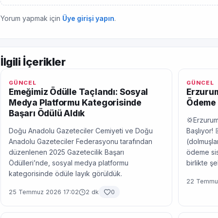
Yorum yapmak için
Üye girişi yapın
.
İlgili İçerikler
GÜNCEL
GÜNCEL
Emeğimiz Ödülle Taçlandı: Sosyal
Erzurum
Medya Platformu Kategorisinde
Ödeme 
Başarı Ödülü Aldık
💢Erzurum
Doğu Anadolu Gazeteciler Cemiyeti ve Doğu
Başlıyor! 
Anadolu Gazeteciler Federasyonu tarafından
(dolmuşlar
düzenlenen 2025 Gazetecilik Başarı
ödeme sis
Ödülleri’nde, sosyal medya platformu
birlikte ş
kategorisinde ödüle layık görüldük.
22 Temmuz
25 Temmuz 2026 17:02
2 dk
0