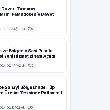
z Duvarı Tırmanışı
larını Palandöken’e Davet
2024 23:23
2 dk
0
 ve Bölgenin Sesi Pusula
i Yeni Hizmet Binası Açıldı
2024 02:44
2 dk
0
e Sanayi Bölgesi'nde Tüp
e Üretim Tesisinde Patlama: 1
2024 02:13
2 dk
0