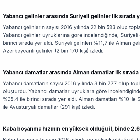
Yabancı gelinler arasında Suriyeli gelinler ilk sırada y
Yabancı gelinlerin sayısı 2016 yılında 22 bin 583 olup topl
Yabancı gelinler uyruklarına göre incelendiğinde, Suriyeli g
birinci sırada yer aldı. Suriyeli gelinleri %11,7 ile Alman ge
Azerbaycanlı gelinler (2 bin 170 kişi) izledi.
Yabancı damatlar arasında Alman damatlar ilk sırada 
Yabancı damatların sayısı 2016 yılında 3 bin 777 olup top
oluşturdu. Yabancı damatlar uyruklara göre incelendiğinde
%35,4 ile birinci sırada yer aldı. Alman damatları %10 ile 
ile Avusturyalı damatlar (291 kişi) izledi.
Kaba boşanma hızının en yüksek olduğu il, binde 2,63
Kaba boşanma hızının 2016 yılında en yüksek olduğu il, bind