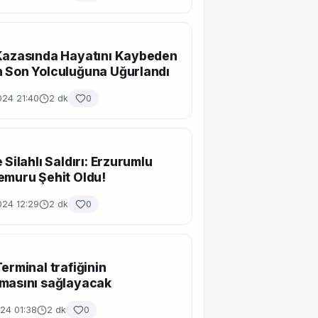
Kazasında Hayatını Kaybeden
 Son Yolculuğuna Uğurlandı
024 21:40
2 dk
0
 Silahlı Saldırı: Erzurumlu
emuru Şehit Oldu!
024 12:29
2 dk
0
Terminal trafiğinin
masını sağlayacak
24 01:38
2 dk
0