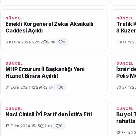
GÜNCEL
GÜNCEL
Emekli Korgeneral Zekai Aksakallı
Trafik 
Caddesi Açıldı
3 Kuzen
6 Kasım 2024 22:52
2 dk
0
3 Kasım 2
GÜNCEL
GÜNCEL
MHP Erzurum İl Başkanlığı Yeni
İzmir’de
Hizmet Binası Açıldı!
Polis M
31 Ekim 2024 12:29
2 dk
0
30 Ekim 2
GÜNCEL
GÜNCEL
Naci Cinisli İYİ Parti'den İstifa Etti
Bu yol 
rahatla
17 Ekim 2024 15:15
2 dk
0
12 Ekim 20